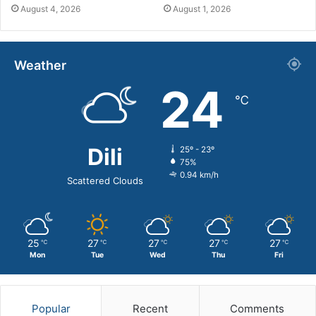
August 4, 2026
August 1, 2026
Weather
24
℃
Dili
25º - 23º
75%
0.94 km/h
Scattered Clouds
25
27
27
27
27
℃
℃
℃
℃
℃
Mon
Tue
Wed
Thu
Fri
Popular
Recent
Comments