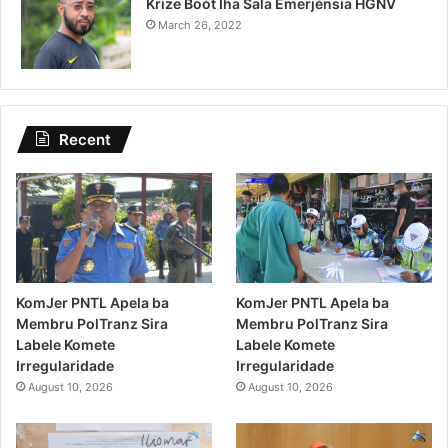
Krize Boót Iha Sala Emerjénsia HGNV
March 26, 2022
Recent
KomJer PNTL Apela ba
KomJer PNTL Apela ba
Membru PolTranz Sira
Membru PolTranz Sira
Labele Komete
Labele Komete
Irregularidade
Irregularidade
August 10, 2026
August 10, 2026