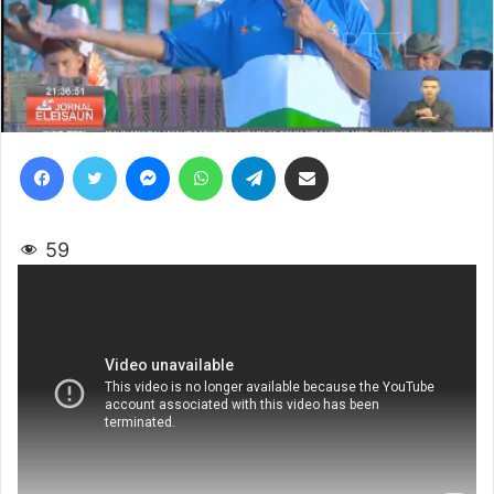
Facebook
Twitter
Messenger
WhatsApp
Telegram
Share via Email
59