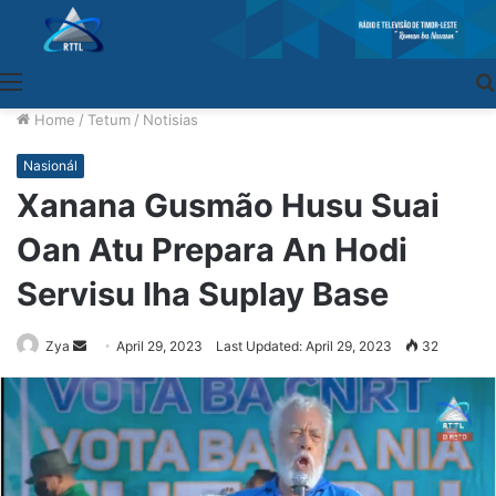
Menu
Home
/
Tetum
/
Notisias
Nasionál
Xanana Gusmão Husu Suai
Oan Atu Prepara An Hodi
Servisu Iha Suplay Base
Zya
Send
April 29, 2023
Last Updated: April 29, 2023
32
an
email