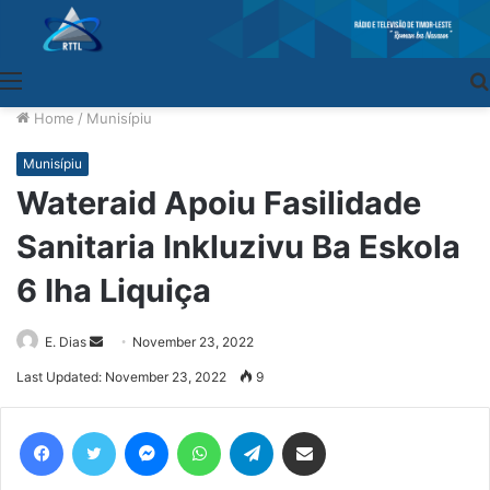
Menu
Home
/
Munisípiu
Munisípiu
Wateraid Apoiu Fasilidade
Sanitaria Inkluzivu Ba Eskola
6 Iha Liquiça
E. Dias
Send
November 23, 2022
an
Last Updated: November 23, 2022
9
email
Facebook
Twitter
Messenger
WhatsApp
Telegram
Share via Email