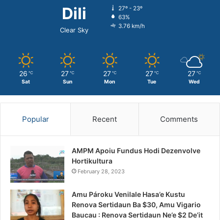
Dili
27º - 23º
63%
3.76 km/h
Clear Sky
26
27
27
27
27
℃
℃
℃
℃
℃
Sat
Sun
Mon
Tue
Wed
Popular
Recent
Comments
AMPM Apoiu Fundus Hodi Dezenvolve
Hortikultura
February 28, 2023
Amu Pároku Venilale Hasa’e Kustu
Renova Sertidaun Ba $30, Amu Vigario
Baucau : Renova Sertidaun Ne’e $2 De’it