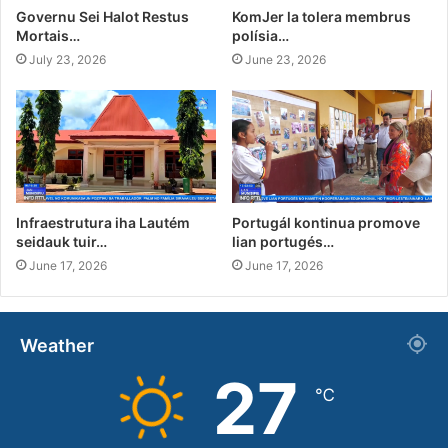
Governu Sei Halot Restus
KomJer la tolera membrus
Mortais…
polísia…
July 23, 2026
June 23, 2026
Infraestrutura iha Lautém
Portugál kontinua promove
seidauk tuir…
lian portugés…
June 17, 2026
June 17, 2026
Weather
27
℃