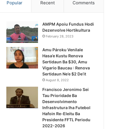
Popular
Recent
Comments
AMPM Apoiu Fundus Hodi
Dezenvolve Hortikultura
February 28, 2023
Amu Pároku Venilale
Hasa’e Kustu Renova
Sertidaun Ba $30, Amu
Vigario Baucau : Renova
Sertidaun Ne’e $2 De’it
August 8, 2022
Francisco Jeronimo Sei
Tau Prioridade Ba
Desenvolvimento
Infrastrutura Iha Futebol
Notísia Kalan
Hafoin Re-Eleitu Ba
Presidente FFTL Periodu
August 4, 2026
2022-2026