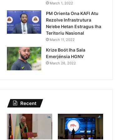
Lei Siberseguransa Ajuda Au
March 1, 2022
PM Orienta Ona KAFI Atu
Kaptura Autór Kriminozu h
Rezolve Infrastrutura
Estranjeiru
Ne’ebe Hetan Estragus Iha
Teritoriu Nasional
March 11, 2022
Krize Boót Iha Sala
Emerjénsia HGNV
March 26, 2022
Recent