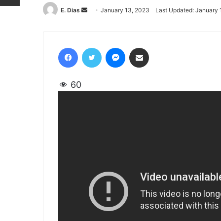
E. Dias
Send
January 13, 2023
Last Updated: January 
an
email
Facebook
Twitter
Messenger
Share via Email
60