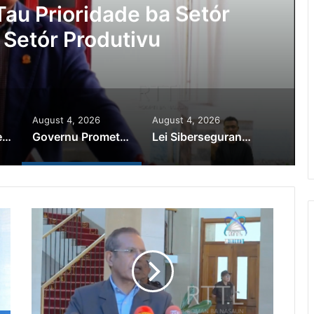
au Prioridade ba Setór
 Setór Produtivu
August 4, 2026
August 4, 2026
PR Horta Rekoñese Timoroan Sira Iha Diáspora Nia Kontribuisaun
Governu Promete Tau Prioridade ba Setór Minerais no Setór Produtivu
Lei Siberseguransa Ajuda Autoridade Polisiál Kaptura Autór Kriminozu ho Paradeiru Iha Estranjeiru