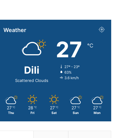
Weather
27
℃
Dili
27º - 23º
63%
3.6 km/h
Scattered Clouds
27
28
27
27
27
℃
℃
℃
℃
℃
Thu
Fri
Sat
Sun
Mon