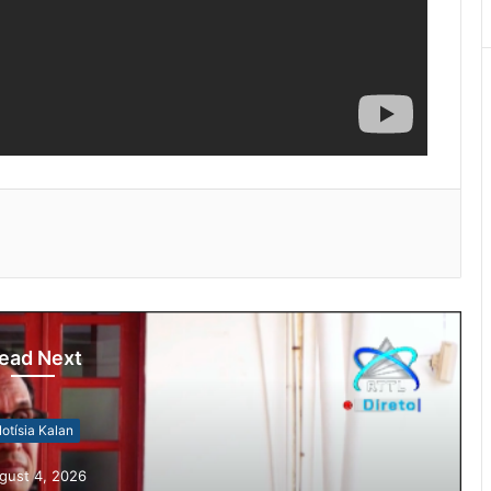
ead Next
otísia Kalan
gust 4, 2026