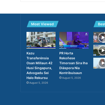
Most Viewed
Bes
PR Horta
Kazu
Rekoñese
Transferénsia
Timoroan Sira Iha
Osan Millaun 42
Diáspora Nia
Husi Singapura,
Kontribuisaun
Advogadu Sei
Halo Rekursu
August 5, 2026
August 5, 2026