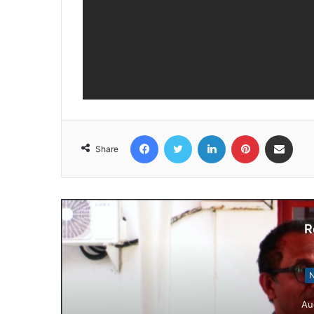
Facebook
Twitter
LinkedIn
Pinterest
Share via Email
Share
R
N
Au