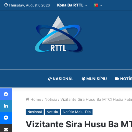
Kona Ba RTTL
Thursday, August 6 2026
NASIONÁL
MUNISÍPIU
NOTÍS
Facebook
Home
/
Notísia
/
Vizitante Sira Husu Ba MTCI Hadia Fatin
LinkedIn
Messenger
Nasionál
Notísia
Notísia Meiu-Dia
Vizitante Sira Husu Ba MT
Share via Email