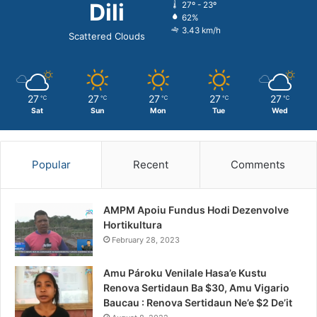
Dili
27º - 23º
62%
3.43 km/h
Scattered Clouds
27
27
27
27
27
℃
℃
℃
℃
℃
Sat
Sun
Mon
Tue
Wed
Popular
Recent
Comments
AMPM Apoiu Fundus Hodi Dezenvolve
Hortikultura
February 28, 2023
Amu Pároku Venilale Hasa’e Kustu
Renova Sertidaun Ba $30, Amu Vigario
Baucau : Renova Sertidaun Ne’e $2 De’it