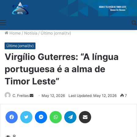
Menu
Home
/
Notísia
/
Último jornal(tv)
Último jornal(tv)
Virgílio Guterres: “A língua
portuguesa é a alma de
Timor Leste”
C. Freitas
Send
May 12, 2026
Last Updated: May 12, 2026
7
an
email
Facebook
Twitter
Messenger
WhatsApp
Telegram
Share via Email
8