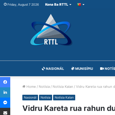
Kona Ba RTTL
Friday, August 7 2026
NASIONÁL
MUNISÍPIU
NOTÍS
Facebook
Home
/
Notísia
/
Notísia Kalan
/
Vidru Kareta rua rahun 
LinkedIn
Messenger
Nasionál
Notísia
Notísia Kalan
Vidru Kareta rua rahun d
Share via Email