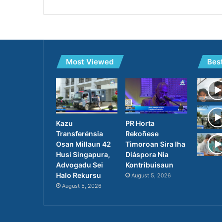
Most Viewed
Bes
PR Horta
Kazu
Rekoñese
Transferénsia
Timoroan Sira Iha
Osan Millaun 42
Diáspora Nia
Husi Singapura,
Kontribuisaun
Advogadu Sei
Halo Rekursu
August 5, 2026
August 5, 2026