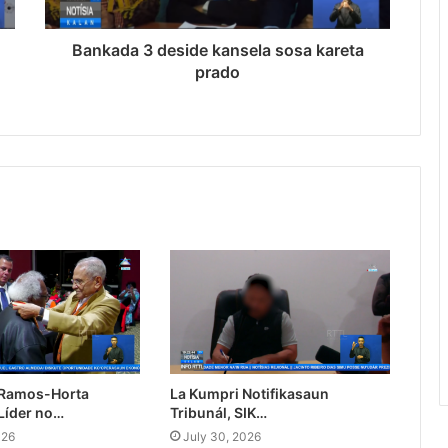
Bankada 3 deside kansela sosa kareta
prado
 Ramos-Horta
La Kumpri Notifikasaun
Líder no…
Tribunál, SIK…
026
July 30, 2026