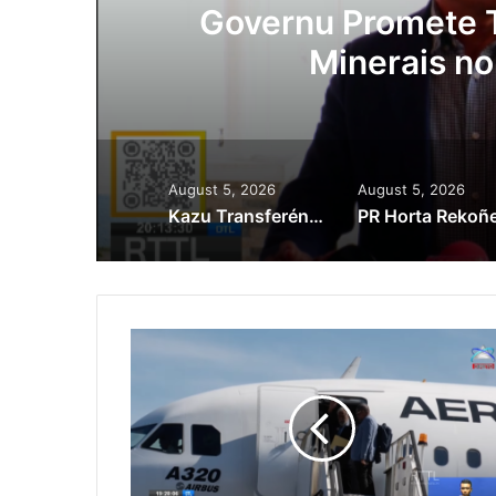
Lei Siberseguransa 
Kaptura Autór Kri
Est
August 5, 2026
August 5, 2026
Kazu Transferénsia Osan Millaun 42 Husi Singapura, Advogadu Sei Halo Rekursu