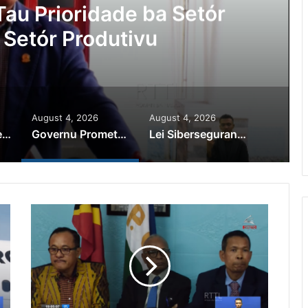
Ajuda Autoridade Polisiál
minozu ho Paradeiru Iha
ranjeiru
August 4, 2026
August 4, 2026
PR Horta Rekoñese Timoroan Sira Iha Diáspora Nia Kontribuisaun
Governu Promete Tau Prioridade ba Setór Minerais no Setór Produtivu
Lei Siberseguransa Ajuda Autoridade Polisiál Kaptura Autór Kriminozu ho Paradeiru Iha Estranjeiru