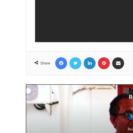
Facebook
Twitter
LinkedIn
Pinterest
Share via Email
Share
R
N
Au