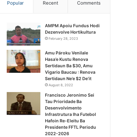
Popular
Recent
Comments
AMPM Apoiu Fundus Hodi
Dezenvolve Hortikultura
February 28, 2023
Amu Pároku Venilale
Hasa’e Kustu Renova
Sertidaun Ba $30, Amu
Vigario Baucau : Renova
Sertidaun Ne’e $2 De’it
August 8, 2022
Francisco Jeronimo Sei
Tau Prioridade Ba
Desenvolvimento
Infrastrutura Iha Futebol
Notísia Kalan
Hafoin Re-Eleitu Ba
Presidente FFTL Periodu
August 5, 2026
2022-2026