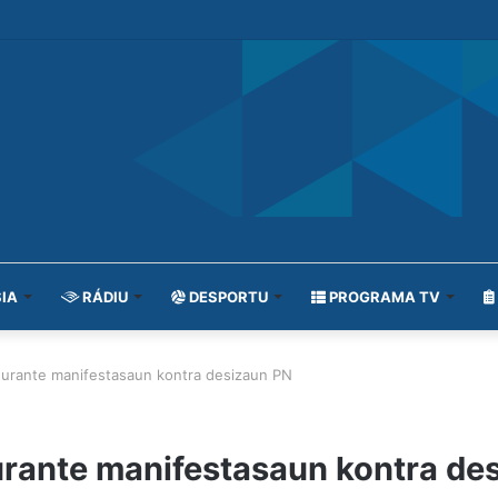
IA
RÁDIU
DESPORTU
PROGRAMA TV
durante manifestasaun kontra desizaun PN
urante manifestasaun kontra de