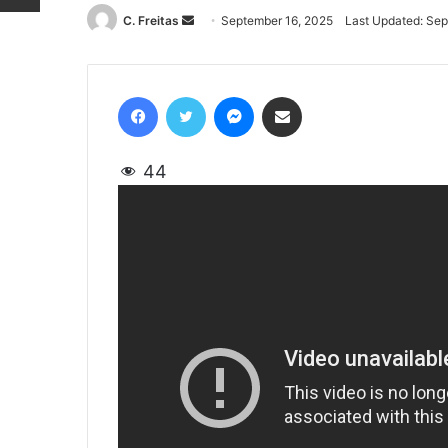
C. Freitas
Send
September 16, 2025
Last Updated: Sep
an
email
Facebook
Twitter
Messenger
Share via Email
44