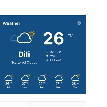
Weather
26
℃
Dili
26º - 24º
72%
2.72 km/h
Scattered Clouds
26
27
27
27
28
℃
℃
℃
℃
℃
Fri
Sat
Sun
Mon
Tue