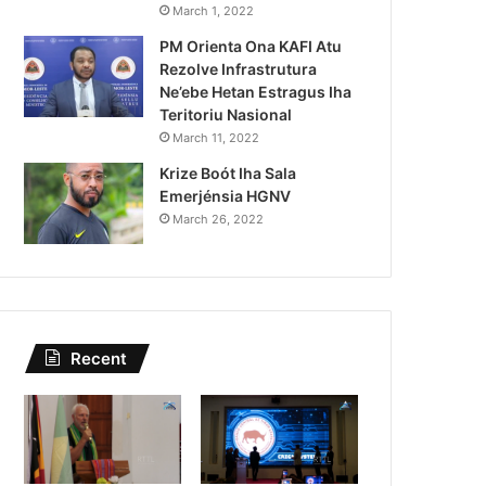
Kazu Transferénsia Osan M
March 1, 2022
PM Orienta Ona KAFI Atu
Singapura, Advogadu Sei
Rezolve Infrastrutura
Ne’ebe Hetan Estragus Iha
Teritoriu Nasional
March 11, 2022
Krize Boót Iha Sala
Emerjénsia HGNV
March 26, 2022
Recent