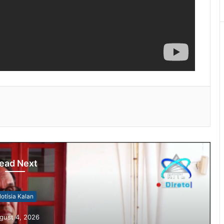
ead Next
otísia Kalan
gust 4, 2026