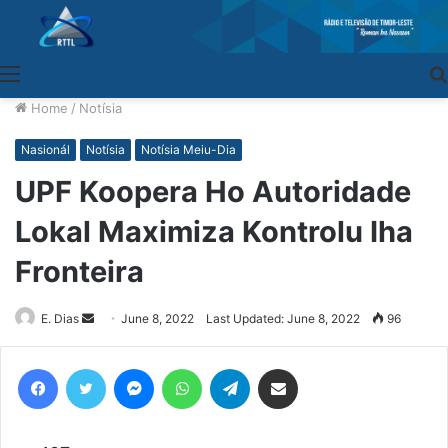
Menu
Home
/
Notísia
Nasionál
Notísia
Notísia Meiu-Dia
UPF Koopera Ho Autoridade
Lokal Maximiza Kontrolu Iha
Fronteira
E. Dias
Send
June 8, 2022
Last Updated: June 8, 2022
96
an
email
Facebook
Twitter
Messenger
WhatsApp
Telegram
Share via Email