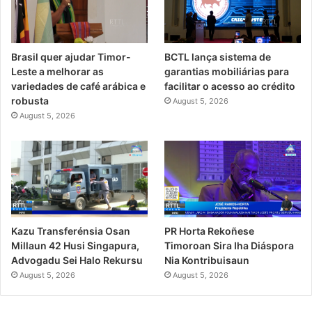
Brasil quer ajudar Timor-
BCTL lança sistema de
Leste a melhorar as
garantias mobiliárias para
variedades de café arábica e
facilitar o acesso ao crédito
robusta
August 5, 2026
August 5, 2026
PR Horta Rekoñese
Kazu Transferénsia Osan
Timoroan Sira Iha Diáspora
Millaun 42 Husi Singapura,
Nia Kontribuisaun
Advogadu Sei Halo Rekursu
August 5, 2026
August 5, 2026