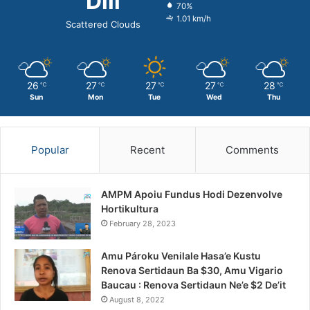
Dili
70%
1.01 km/h
Scattered Clouds
26
27
27
27
28
℃
℃
℃
℃
℃
Sun
Mon
Tue
Wed
Thu
Popular
Recent
Comments
AMPM Apoiu Fundus Hodi Dezenvolve
Hortikultura
February 28, 2023
Amu Pároku Venilale Hasa’e Kustu
Renova Sertidaun Ba $30, Amu Vigario
Baucau : Renova Sertidaun Ne’e $2 De’it
August 8, 2022