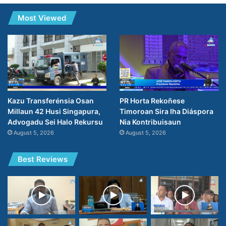
Most Viewed
PR Horta Rekoñese
Kazu Transferénsia Osan
Timoroan Sira Iha Diáspora
Millaun 42 Husi Singapura,
Nia Kontribuisaun
Advogadu Sei Halo Rekursu
August 5, 2026
August 5, 2026
Best Reviews