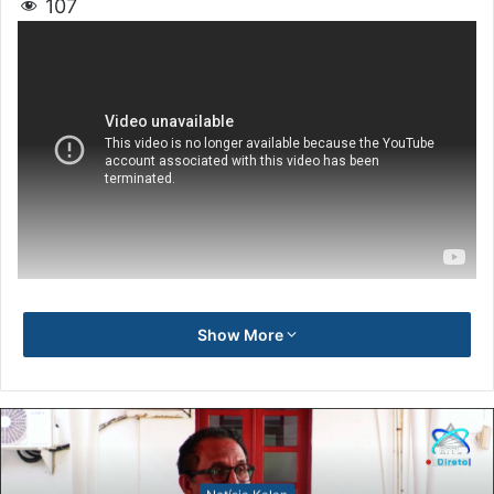
107
Show More