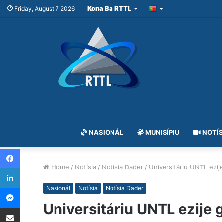
Kona Ba RTTL
Friday, August 7 2026
NASIONÁL
MUNISÍPIU
NOTÍS
Facebook
Home
/
Notísia
/
Notísia Dader
/
Universitáriu UNTL ezi
LinkedIn
Messenger
Nasionál
Notísia
Notísia Dader
Universitáriu UNTL ezije 
Share via Email