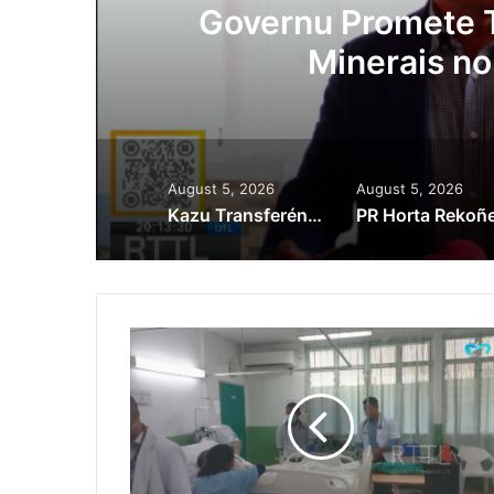
Lei Siberseguransa 
Kaptura Autór Kri
Est
August 5, 2026
August 5, 2026
Kazu Transferénsia Osan Millaun 42 Husi Singapura, Advogadu Sei Halo Rekursu