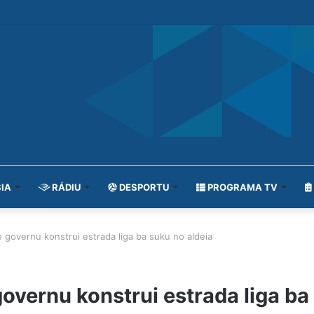
IA
RÁDIU
DESPORTU
PROGRAMA TV
je governu konstrui estrada liga ba suku no aldeia
governu konstrui estrada liga ba