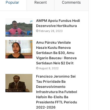
Popular
Recent
Comments
AMPM Apoiu Fundus Hodi
Dezenvolve Hortikultura
February 28, 2023
Amu Pároku Venilale
Hasa’e Kustu Renova
Sertidaun Ba $30, Amu
Vigario Baucau : Renova
Sertidaun Ne’e $2 De’it
August 8, 2022
Francisco Jeronimo Sei
Tau Prioridade Ba
Desenvolvimento
Infrastrutura Iha Futebol
Notísia Kalan
Hafoin Re-Eleitu Ba
Presidente FFTL Periodu
August 5, 2026
2022-2026