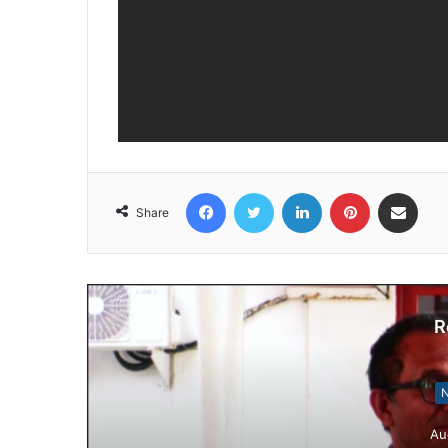
Facebook
Twitter
LinkedIn
Pinterest
Share via Email
Share
R
N
Au