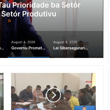
Ajuda Autoridade Polisiál
minozu ho Paradeiru Iha
ranjeiru
August 4, 2026
August 4, 2026
PR Horta Rekoñese Timoroan Sira Iha Diáspora Nia Kontribuisaun
Governu Promete Tau Prioridade ba Setór Minerais no Setór Produtivu
Lei Siberseguransa Ajuda Autoridade Polisiál Kaptura Autór Kriminozu ho Paradeiru Iha Estranjeiru