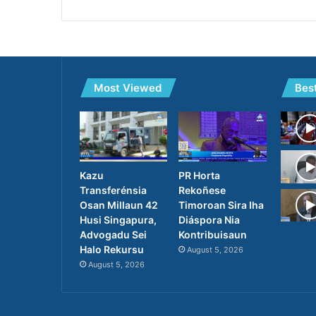
Most Viewed
Bes
PR Horta
Kazu
Rekoñese
Transferénsia
Timoroan Sira Iha
Osan Millaun 42
Diáspora Nia
Husi Singapura,
Kontribuisaun
Advogadu Sei
Halo Rekursu
August 5, 2026
August 5, 2026