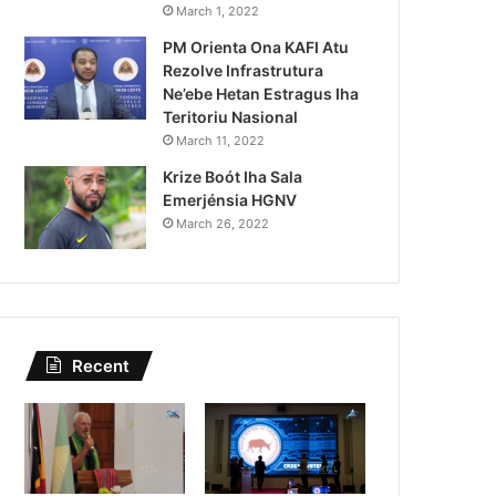
Kazu Transferénsia Osan M
March 1, 2022
PM Orienta Ona KAFI Atu
Singapura, Advogadu Sei
Rezolve Infrastrutura
Ne’ebe Hetan Estragus Iha
Teritoriu Nasional
March 11, 2022
Krize Boót Iha Sala
Emerjénsia HGNV
March 26, 2022
Recent