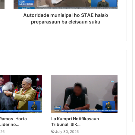
Autoridade munisipal ho STAE hala’o
preparasaun ba eleisaun suku
 Ramos-Horta
La Kumpri Notifikasaun
Líder no…
Tribunál, SIK…
026
July 30, 2026