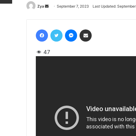
Zya
Send
September 7, 2023
Last Updated: September
an
email
Facebook
Twitter
Messenger
Share via Email
47