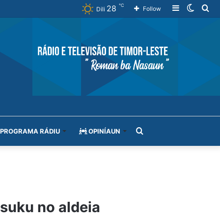
℃
28
Sidebar
Switch
Se
Follow
Dili
skin
for
Search
PROGRAMA RÁDIU
OPINÍAUN
for
 suku no aldeia