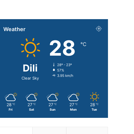
Weather
28
℃
Dili
28º - 23º
57%
3.95 km/h
Clear Sky
28
27
27
27
28
℃
℃
℃
℃
℃
Fri
Sat
Sun
Mon
Tue