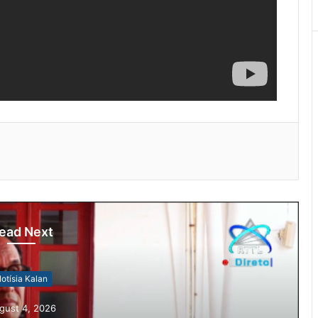
ead Next
otísia Kalan
gust 4, 2026