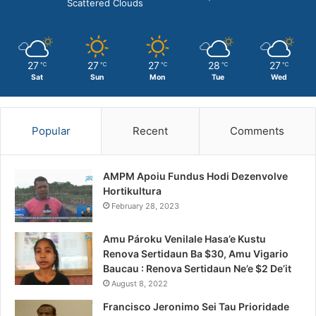
Scattered Clouds
27
27
27
28
27
℃
℃
℃
℃
℃
Sat
Sun
Mon
Tue
Wed
Popular
Recent
Comments
AMPM Apoiu Fundus Hodi Dezenvolve
Hortikultura
February 28, 2023
Amu Pároku Venilale Hasa’e Kustu
Renova Sertidaun Ba $30, Amu Vigario
Baucau : Renova Sertidaun Ne’e $2 De’it
August 8, 2022
Francisco Jeronimo Sei Tau Prioridade