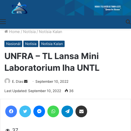
Menu
Home
/
Notísia
/
Notísia Kalan
Nasionál
Notísia
Notísia Kalan
UNFRA – TL Lansa Mini
Laboratorium Iha UNTL
E. Dias
Send
September 10, 2022
an
Last Updated: September 10, 2022
36
email
Facebook
Twitter
Messenger
WhatsApp
Telegram
Share via Email
37