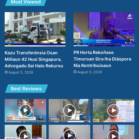
Most Viewed
PR Horta Rekoñese
Kazu Transferénsia Osan
Timoroan Sira Iha Diáspora
Millaun 42 Husi Singapura,
Nia Kontribuisaun
Advogadu Sei Halo Rekursu
August 5, 2026
August 5, 2026
Best Reviews