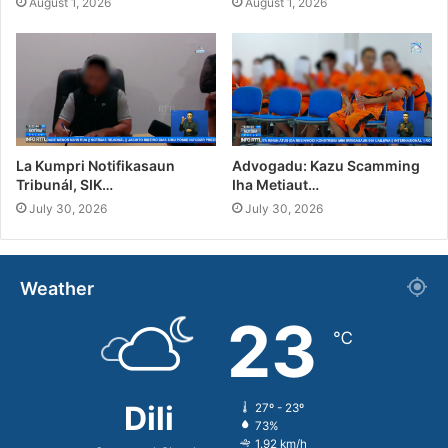
August 1, 2026
August 1, 2026
La Kumpri Notifikasaun
Advogadu: Kazu Scamming
Tribunál, SIK…
Iha Metiaut…
July 30, 2026
July 30, 2026
Weather
23
℃
Dili
27º - 23º
73%
1.92 km/h