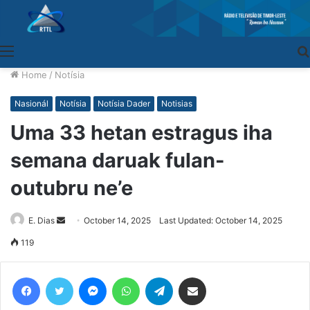
Menu
Home
/
Notísia
Nasionál
Notísia
Notísia Dader
Notisias
Uma 33 hetan estragus iha
semana daruak fulan-
outubru ne’e
E. Dias
Send
October 14, 2025
Last Updated: October 14, 2025
an
119
email
Facebook
Twitter
Messenger
WhatsApp
Telegram
Share via Email