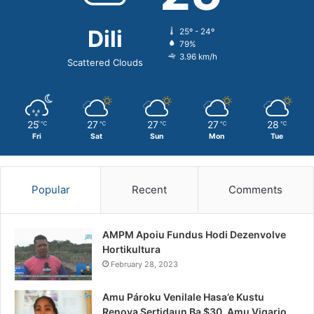
Dili
25º - 24º
79%
3.96 km/h
Scattered Clouds
25
27
27
27
28
℃
℃
℃
℃
℃
Fri
Sat
Sun
Mon
Tue
Popular
Recent
Comments
AMPM Apoiu Fundus Hodi Dezenvolve
Hortikultura
February 28, 2023
Amu Pároku Venilale Hasa’e Kustu
Renova Sertidaun Ba $30, Amu Vigario