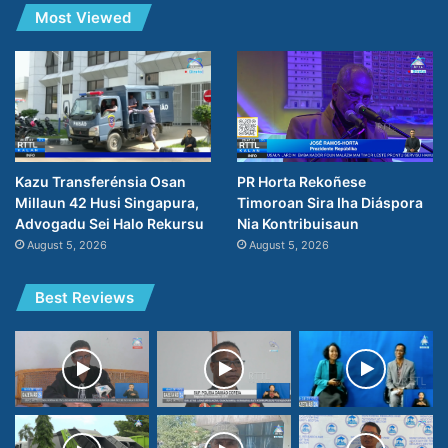
Most Viewed
PR Horta Rekoñese
Kazu Transferénsia Osan
Timoroan Sira Iha Diáspora
Millaun 42 Husi Singapura,
Nia Kontribuisaun
Advogadu Sei Halo Rekursu
August 5, 2026
August 5, 2026
Best Reviews