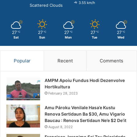
3.55 km/h
Scattered Clouds
27
27
27
27
27
℃
℃
℃
℃
℃
Sat
Sun
Mon
Tue
Wed
Popular
Recent
Comments
AMPM Apoiu Fundus Hodi Dezenvolve
Hortikultura
February 28, 2023
Amu Pároku Venilale Hasa’e Kustu
Renova Sertidaun Ba $30, Amu Vigario
Baucau : Renova Sertidaun Ne’e $2 De’it
August 8, 2022
Francisco Jeronimo Sei Tau Prioridade