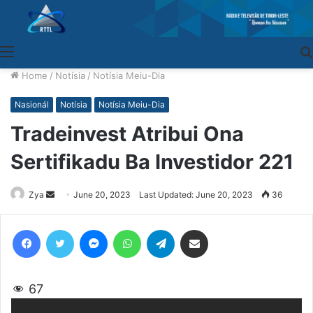
Menu
Home
/
Notísia
/
Notísia Meiu-Dia
Nasionál
Notísia
Notísia Meiu-Dia
Tradeinvest Atribui Ona
Sertifikadu Ba Investidor 221
Zya
Send
June 20, 2023
Last Updated: June 20, 2023
36
an
email
Facebook
Twitter
Messenger
WhatsApp
Telegram
Share via Email
67