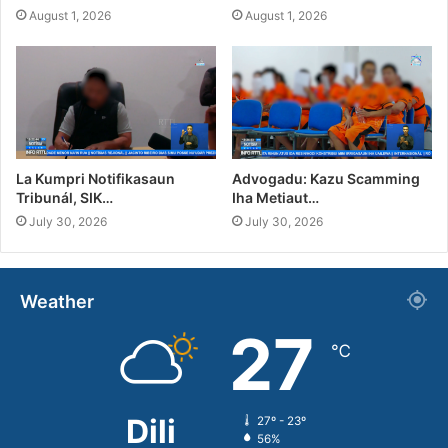
August 1, 2026
August 1, 2026
La Kumpri Notifikasaun
Advogadu: Kazu Scamming
Tribunál, SIK…
Iha Metiaut…
July 30, 2026
July 30, 2026
Weather
27
℃
Dili
27º - 23º
56%