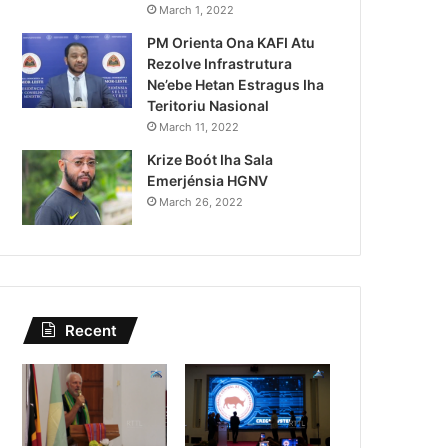
Lei Siberseguransa Ajuda Au
March 1, 2022
PM Orienta Ona KAFI Atu
Kaptura Autór Kriminozu h
Rezolve Infrastrutura
Estranjeiru
Ne’ebe Hetan Estragus Iha
Teritoriu Nasional
March 11, 2022
Krize Boót Iha Sala
Emerjénsia HGNV
March 26, 2022
Recent