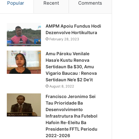
Popular
Recent
Comments
AMPM Apoiu Fundus Hodi
Dezenvolve Hortikultura
February 28, 2023
Amu Pároku Venilale
Hasa’e Kustu Renova
Sertidaun Ba $30, Amu
Vigario Baucau : Renova
Sertidaun Ne’e $2 De’it
August 8, 2022
Francisco Jeronimo Sei
Tau Prioridade Ba
Desenvolvimento
Infrastrutura Iha Futebol
Notísia Kalan
Hafoin Re-Eleitu Ba
Presidente FFTL Periodu
August 4, 2026
2022-2026