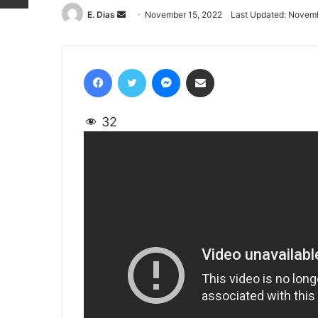
E. Dias
Send
November 15, 2022
Last Updated: Novemb
an
email
Facebook
Twitter
Messenger
Share via Email
32