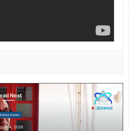
ead Next
otísia Kalan
gust 4, 2026