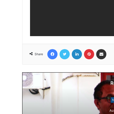
Facebook
Twitter
LinkedIn
Pinterest
Share via Email
Share
R
N
Au