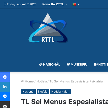
Kona Ba RTTL
Friday, August 7 2026
NASIONÁL
MUNISÍPIU
NOTÍS
Facebook
Home
/
Notísia
/
TL Sei Menus Espesialista Psikiatria
LinkedIn
Messenger
Nasionál
Notísia
Notísia Kalan
TL Sei Menus Espesialista
Share via Email