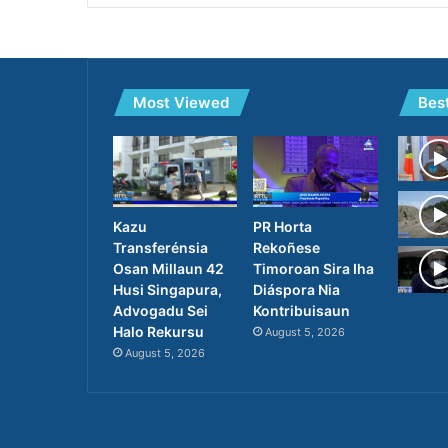
Most Viewed
Bes
PR Horta
Kazu
Rekoñese
Transferénsia
Timoroan Sira Iha
Osan Millaun 42
Diáspora Nia
Husi Singapura,
Kontribuisaun
Advogadu Sei
Halo Rekursu
August 5, 2026
August 5, 2026