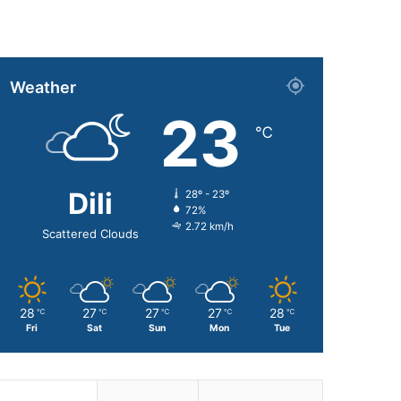
Weather
23
℃
Dili
28º - 23º
72%
2.72 km/h
Scattered Clouds
28
27
27
27
28
℃
℃
℃
℃
℃
Fri
Sat
Sun
Mon
Tue