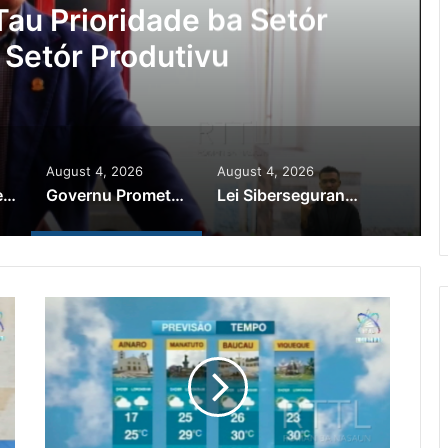
au Prioridade ba Setór
 Setór Produtivu
August 4, 2026
August 4, 2026
PR Horta Rekoñese Timoroan Sira Iha Diáspora Nia Kontribuisaun
Governu Promete Tau Prioridade ba Setór Minerais no Setór Produtivu
Lei Siberseguransa Ajuda Autoridade Polisiál Kaptura Autór Kriminozu ho Paradeiru Iha Estranjeiru