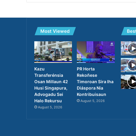
Most Viewed
Bes
PR Horta
Kazu
Rekoñese
Transferénsia
Timoroan Sira Iha
Osan Millaun 42
Diáspora Nia
Husi Singapura,
Kontribuisaun
Advogadu Sei
Halo Rekursu
August 5, 2026
August 5, 2026