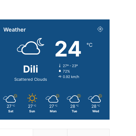
Weather
24
℃
Dili
27º - 23º
72%
0.92 km/h
Scattered Clouds
27
27
27
28
28
℃
℃
℃
℃
℃
Sat
Sun
Mon
Tue
Wed