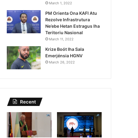
Lei Siberseguransa Ajuda Au
March 1, 2022
PM Orienta Ona KAFI Atu
Kaptura Autór Kriminozu h
Rezolve Infrastrutura
Estranjeiru
Ne’ebe Hetan Estragus Iha
Teritoriu Nasional
March 11, 2022
Krize Boót Iha Sala
Emerjénsia HGNV
March 26, 2022
Recent