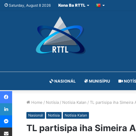
Kona Ba RTTL
Saturday, August 8 2026
NASIONÁL
MUNISÍPIU
NOTÍS
Facebook
Home
/
Notísia
/
Notísia Kalan
/
TL partisipa iha Simeir
LinkedIn
Messenger
Nasionál
Notísia
Notísia Kalan
TL partisipa iha Simeira
Share via Email