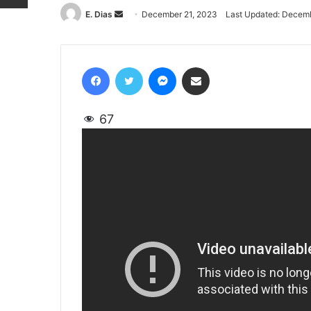
E. Dias
Send
December 21, 2023
Last Updated: Decemb
an
email
Facebook
Twitter
Messenger
Share via Email
67