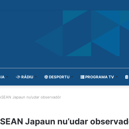
IA
RÁDIU
DESPORTU
PROGRAMA TV
a ASEAN Japaun nu’udar observadór
 ASEAN Japaun nu’udar observad