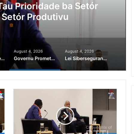
au Prioridade ba Setór
 Setór Produtivu
August 4, 2026
August 4, 2026
PR Horta Rekoñese Timoroan Sira Iha Diáspora Nia Kontribuisaun
Governu Promete Tau Prioridade ba Setór Minerais no Setór Produtivu
Lei Siberseguransa Ajuda Autoridade Polisiál Kaptura Autór Kriminozu ho Paradeiru Iha Estranjeiru