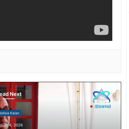
ead Next
otísia Kalan
gust 4, 2026