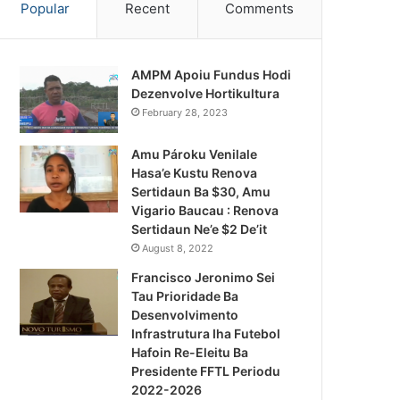
Popular
Recent
Comments
AMPM Apoiu Fundus Hodi
Dezenvolve Hortikultura
February 28, 2023
Amu Pároku Venilale
Hasa’e Kustu Renova
Sertidaun Ba $30, Amu
Vigario Baucau : Renova
Sertidaun Ne’e $2 De’it
August 8, 2022
Francisco Jeronimo Sei
Tau Prioridade Ba
Desenvolvimento
Infrastrutura Iha Futebol
Notísia Kalan
Hafoin Re-Eleitu Ba
Presidente FFTL Periodu
August 4, 2026
2022-2026