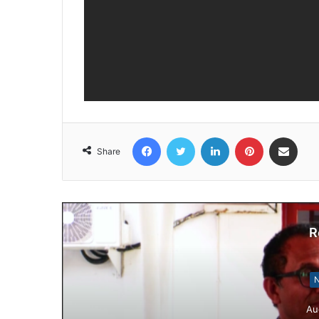
Facebook
Twitter
LinkedIn
Pinterest
Share via Email
Share
R
N
Au