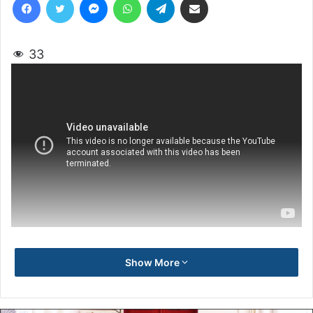
33
Show More