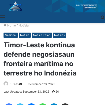
Menu
Home
/
Notísia
Nasionál
Notísia
Notísia Kalan
Notisias
Timor-Leste kontinua
defende negosiasaun
fronteira marítima no
terrestre ho Indonézia
E. Dias
Send
September 23, 2025
an
Last Updated: September 23, 2025
20
email
Facebook
Twitter
Messenger
WhatsApp
Telegram
Share via Email