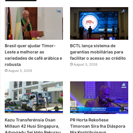
Brasil quer ajudar Timor-
BCTL lança sistema de
Leste a melhorar as
garantias mobiliárias para
variedades de café arábica e
facilitar o acesso ao crédito
robusta
August 5, 2026
August 5, 2026
PR Horta Rekoñese
Kazu Transferénsia Osan
Timoroan Sira Iha Diáspora
Millaun 42 Husi Singapura,
Nia Kontribuisaun
Advogadu Sei Halo Rekursu