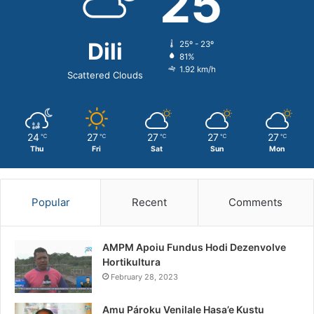
25
Dili
25º - 23º
81%
1.92 km/h
Scattered Clouds
24
27
27
27
27
℃
℃
℃
℃
℃
Thu
Fri
Sat
Sun
Mon
Popular
Recent
Comments
AMPM Apoiu Fundus Hodi Dezenvolve
Hortikultura
February 28, 2023
Amu Pároku Venilale Hasa’e Kustu