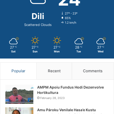
Dili
27º - 23º
65%
1.2 km/h
Scattered Clouds
27
27
27
28
27
℃
℃
℃
℃
℃
Sat
Sun
Mon
Tue
Wed
Popular
Recent
Comments
AMPM Apoiu Fundus Hodi Dezenvolve
Hortikultura
February 28, 2023
Amu Pároku Venilale Hasa’e Kustu