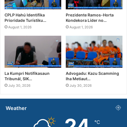
CPLP Hahú Identifika
Prezidente Ramos-Horta
Prioridade Turístiku…
Kondekora Líder no…
August 1, 2026
August 1, 2026
La Kumpri Notifikasaun
Advogadu: Kazu Scamming
Tribunál, SIK…
Iha Metiaut…
July 30, 2026
July 30, 2026
Weather
24
℃