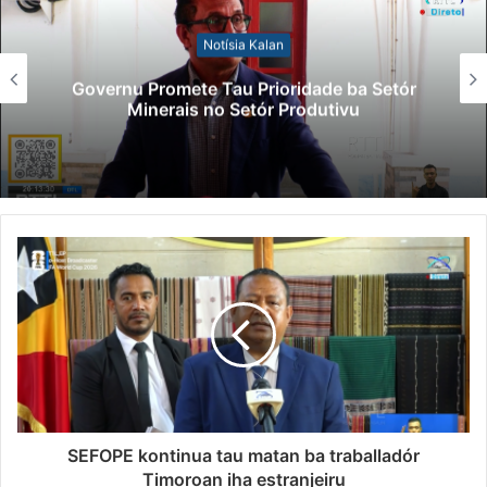
Notísia Kalan
Governu Promete Tau Prioridade ba Setór
Minerais no Setór Produtivu
SEFOPE kontinua tau matan ba traballadór
Timoroan iha estranjeiru