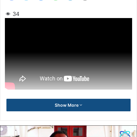
34
Show More