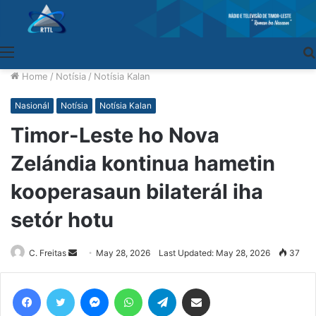
Menu
Home
/
Notísia
/
Notísia Kalan
Nasionál
Notísia
Notísia Kalan
Timor-Leste ho Nova
Zelándia kontinua hametin
kooperasaun bilaterál iha
setór hotu
C. Freitas
Send
May 28, 2026
Last Updated: May 28, 2026
37
an
email
Facebook
Twitter
Messenger
WhatsApp
Telegram
Share via Email