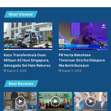
Most Viewed
PR Horta Rekoñese
Kazu Transferénsia Osan
Timoroan Sira Iha Diáspora
Millaun 42 Husi Singapura,
Nia Kontribuisaun
Advogadu Sei Halo Rekursu
August 5, 2026
August 5, 2026
Best Reviews