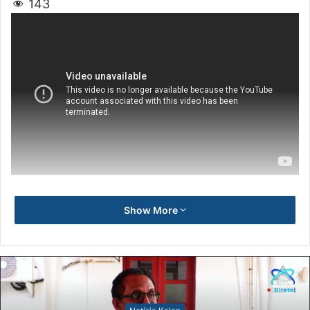
143
Show More