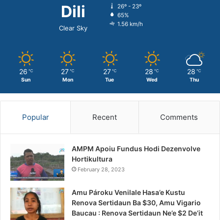
Dili
26º - 23º
65%
1.56 km/h
Clear Sky
26
27
27
28
28
℃
℃
℃
℃
℃
Sun
Mon
Tue
Wed
Thu
Popular
Recent
Comments
AMPM Apoiu Fundus Hodi Dezenvolve
Hortikultura
February 28, 2023
Amu Pároku Venilale Hasa’e Kustu
Renova Sertidaun Ba $30, Amu Vigario
Baucau : Renova Sertidaun Ne’e $2 De’it