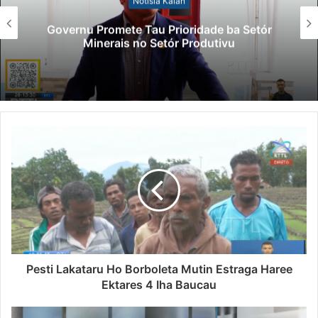
Notísia Kalan
Governu Promete Tau Prioridade ba Setór
Minerais no Setór Produtivu
Pesti Lakataru Ho Borboleta Mutin Estraga Haree
Ektares 4 Iha Baucau