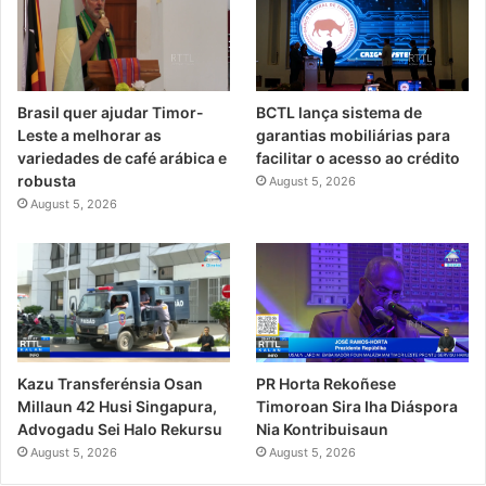
Brasil quer ajudar Timor-
BCTL lança sistema de
Leste a melhorar as
garantias mobiliárias para
variedades de café arábica e
facilitar o acesso ao crédito
robusta
August 5, 2026
August 5, 2026
PR Horta Rekoñese
Kazu Transferénsia Osan
Timoroan Sira Iha Diáspora
Millaun 42 Husi Singapura,
Nia Kontribuisaun
Advogadu Sei Halo Rekursu
August 5, 2026
August 5, 2026