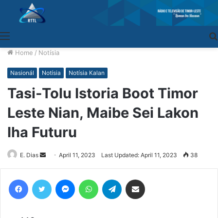
Menu
Home
/
Notísia
Nasionál
Notísia
Notísia Kalan
Tasi-Tolu Istoria Boot Timor
Leste Nian, Maibe Sei Lakon
Iha Futuru
E. Dias
Send
April 11, 2023
Last Updated: April 11, 2023
38
an
email
Facebook
Twitter
Messenger
WhatsApp
Telegram
Share via Email