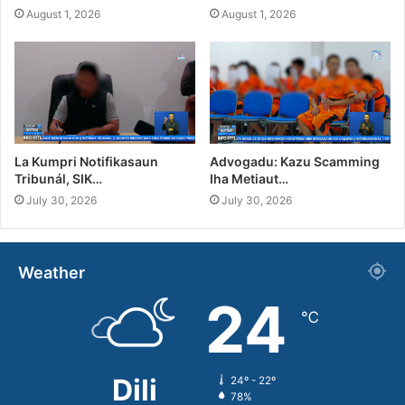
August 1, 2026
August 1, 2026
La Kumpri Notifikasaun
Advogadu: Kazu Scamming
Tribunál, SIK…
Iha Metiaut…
July 30, 2026
July 30, 2026
Weather
24
℃
Dili
24º - 22º
78%