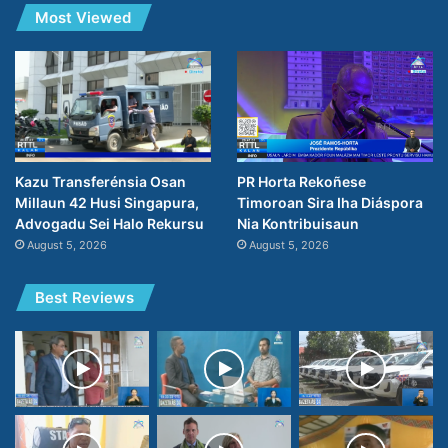
Most Viewed
PR Horta Rekoñese
Kazu Transferénsia Osan
Timoroan Sira Iha Diáspora
Millaun 42 Husi Singapura,
Nia Kontribuisaun
Advogadu Sei Halo Rekursu
August 5, 2026
August 5, 2026
Best Reviews