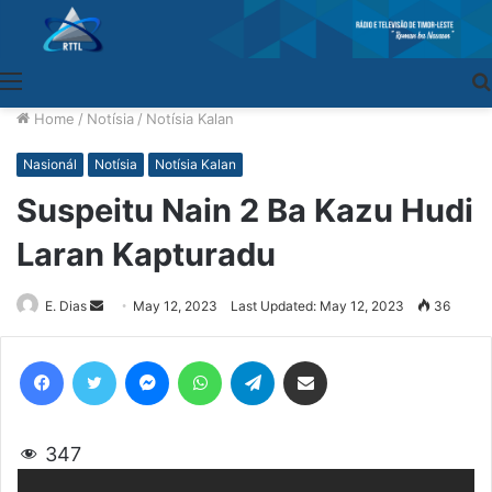
Menu
Home
/
Notísia
/
Notísia Kalan
Nasionál
Notísia
Notísia Kalan
Suspeitu Nain 2 Ba Kazu Hudi
Laran Kapturadu
E. Dias
Send
May 12, 2023
Last Updated: May 12, 2023
36
an
email
Facebook
Twitter
Messenger
WhatsApp
Telegram
Share via Email
347