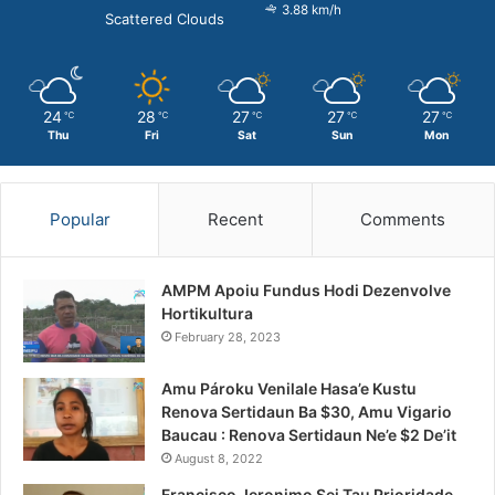
3.88 km/h
Scattered Clouds
24
28
27
27
27
℃
℃
℃
℃
℃
Thu
Fri
Sat
Sun
Mon
Popular
Recent
Comments
AMPM Apoiu Fundus Hodi Dezenvolve
Hortikultura
February 28, 2023
Amu Pároku Venilale Hasa’e Kustu
Renova Sertidaun Ba $30, Amu Vigario
Baucau : Renova Sertidaun Ne’e $2 De’it
August 8, 2022
Francisco Jeronimo Sei Tau Prioridade