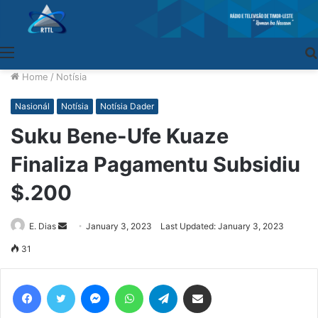
Menu
Home
/
Notísia
Nasionál
Notísia
Notísia Dader
Suku Bene-Ufe Kuaze
Finaliza Pagamentu Subsidiu
$.200
E. Dias
Send
January 3, 2023
Last Updated: January 3, 2023
an
31
email
Facebook
Twitter
Messenger
WhatsApp
Telegram
Share via Email