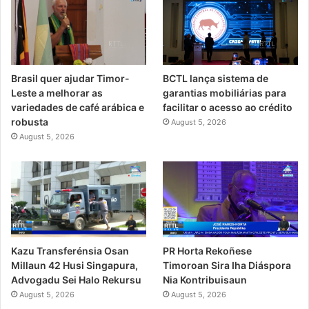
Brasil quer ajudar Timor-
BCTL lança sistema de
Leste a melhorar as
garantias mobiliárias para
variedades de café arábica e
facilitar o acesso ao crédito
robusta
August 5, 2026
August 5, 2026
PR Horta Rekoñese
Kazu Transferénsia Osan
Timoroan Sira Iha Diáspora
Millaun 42 Husi Singapura,
Nia Kontribuisaun
Advogadu Sei Halo Rekursu
August 5, 2026
August 5, 2026