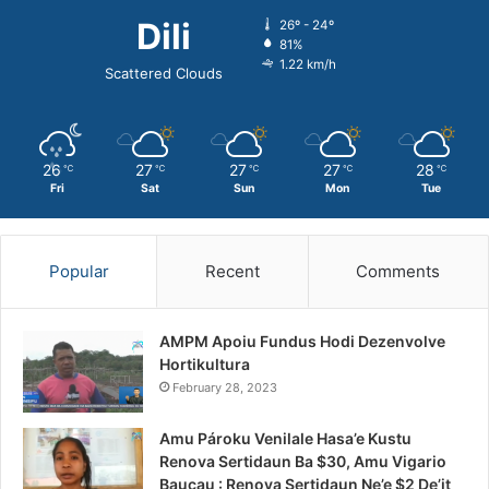
Dili
26º - 24º
81%
1.22 km/h
Scattered Clouds
26
27
27
27
28
℃
℃
℃
℃
℃
Fri
Sat
Sun
Mon
Tue
Popular
Recent
Comments
AMPM Apoiu Fundus Hodi Dezenvolve
Hortikultura
February 28, 2023
Amu Pároku Venilale Hasa’e Kustu
Renova Sertidaun Ba $30, Amu Vigario
Baucau : Renova Sertidaun Ne’e $2 De’it