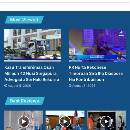
Most Viewed
PR Horta Rekoñese
Kazu Transferénsia Osan
Timoroan Sira Iha Diáspora
Millaun 42 Husi Singapura,
Nia Kontribuisaun
Advogadu Sei Halo Rekursu
August 5, 2026
August 5, 2026
Best Reviews