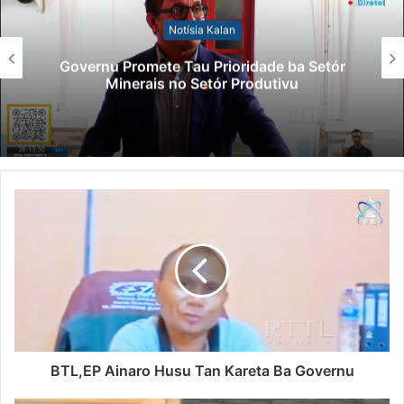
Notísia Kalan
Governu Promete Tau Prioridade ba Setór
Minerais no Setór Produtivu
BTL,EP Ainaro Husu Tan Kareta Ba Governu