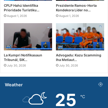
CPLP Hahú Identifika
Prezidente Ramos-Horta
Prioridade Turístiku…
Kondekora Líder no…
August 1, 2026
August 1, 2026
La Kumpri Notifikasaun
Advogadu: Kazu Scamming
Tribunál, SIK…
Iha Metiaut…
July 30, 2026
July 30, 2026
Weather
25
℃