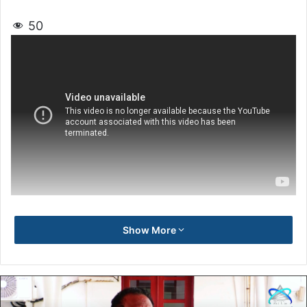
50
Show More