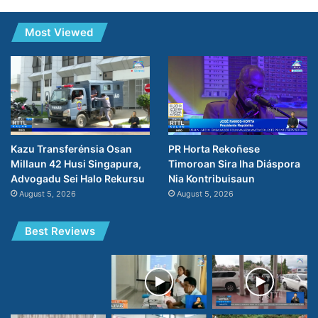
Most Viewed
PR Horta Rekoñese
Kazu Transferénsia Osan
Timoroan Sira Iha Diáspora
Millaun 42 Husi Singapura,
Nia Kontribuisaun
Advogadu Sei Halo Rekursu
August 5, 2026
August 5, 2026
Best Reviews