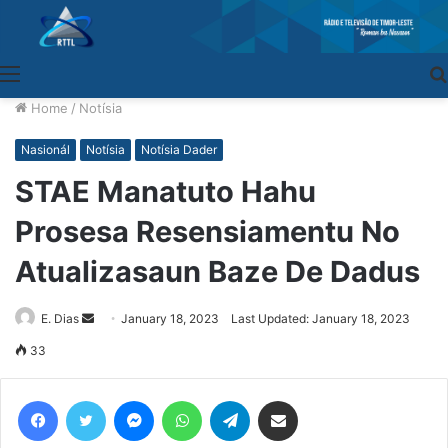
Menu
Home
/
Notísia
Nasionál
Notísia
Notísia Dader
STAE Manatuto Hahu
Prosesa Resensiamentu No
Atualizasaun Baze De Dadus
E. Dias
Send
January 18, 2023
Last Updated: January 18, 2023
an
33
email
Facebook
Twitter
Messenger
WhatsApp
Telegram
Share via Email