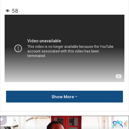
58
Show More