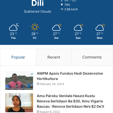
Dili
24º - 22º
78%
3.88 km/h
Scattered Clouds
23
28
27
27
27
℃
℃
℃
℃
℃
Thu
Fri
Sat
Sun
Mon
Popular
Recent
Comments
AMPM Apoiu Fundus Hodi Dezenvolve
Hortikultura
February 28, 2023
Amu Pároku Venilale Hasa’e Kustu
Renova Sertidaun Ba $30, Amu Vigario
Baucau : Renova Sertidaun Ne’e $2 De’it
August 8, 2022