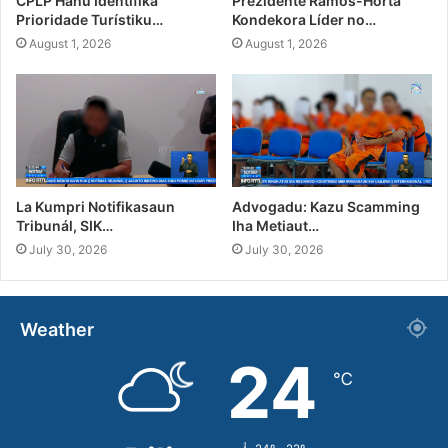
CPLP Hahú Identifika
Prezidente Ramos-Horta
Prioridade Turístiku…
Kondekora Líder no…
August 1, 2026
August 1, 2026
La Kumpri Notifikasaun
Advogadu: Kazu Scamming
Tribunál, SIK…
Iha Metiaut…
July 30, 2026
July 30, 2026
Weather
24
℃