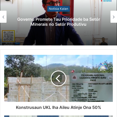
Notísia Kalan
Governu Promete Tau Prioridade ba Setór
Minerais no Setór Produtivu
Konstrusaun UKL Iha Aileu Atinje Ona 50%