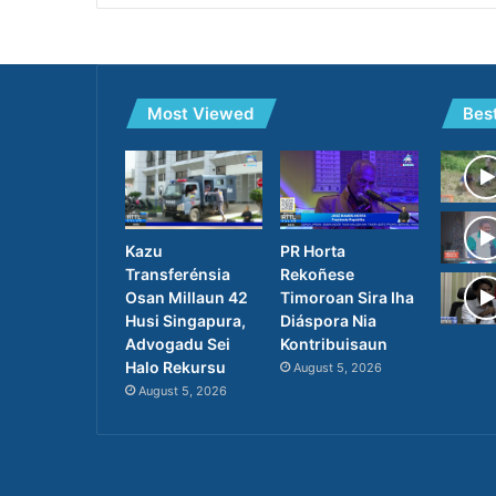
Most Viewed
Bes
PR Horta
Kazu
Rekoñese
Transferénsia
Timoroan Sira Iha
Osan Millaun 42
Diáspora Nia
Husi Singapura,
Kontribuisaun
Advogadu Sei
Halo Rekursu
August 5, 2026
August 5, 2026