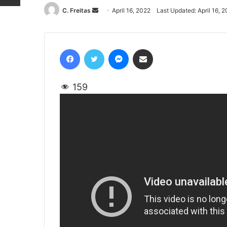
C. Freitas
Send
April 16, 2022
Last Updated: April 16, 
an
email
Facebook
Twitter
Messenger
Share via Email
159