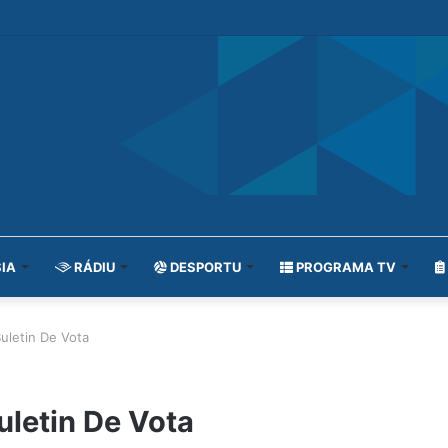
IA
RÁDIU
DESPORTU
PROGRAMA TV
Buletin De Vota
uletin De Vota