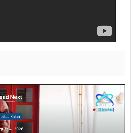
ead Next
otísia Kalan
gust 4, 2026