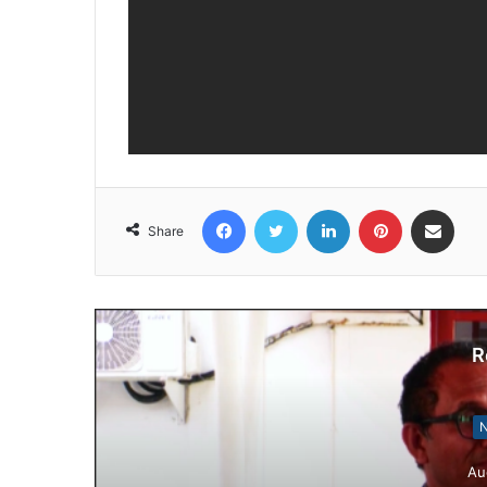
Facebook
Twitter
LinkedIn
Pinterest
Share via Email
Share
R
N
Au