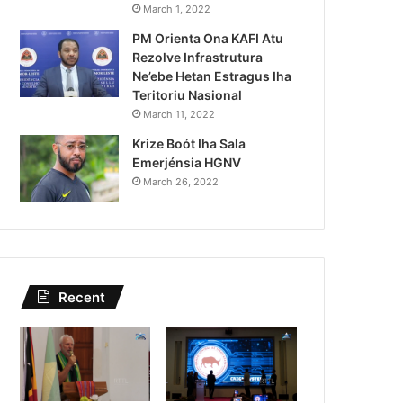
Lei Siberseguransa Ajuda Au
March 1, 2022
PM Orienta Ona KAFI Atu
Kaptura Autór Kriminozu h
Rezolve Infrastrutura
Estranjeiru
Ne’ebe Hetan Estragus Iha
Teritoriu Nasional
March 11, 2022
Krize Boót Iha Sala
Emerjénsia HGNV
March 26, 2022
Recent