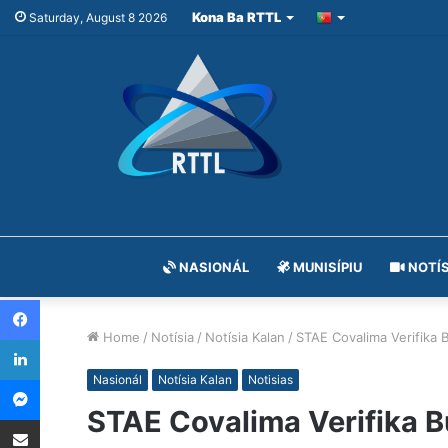
Kona Ba RTTL
Saturday, August 8 2026
NASIONÁL
MUNISÍPIU
NOTÍS
Facebook
Home
/
Notísia
/
Notísia Kalan
/
STAE Covalima Verifika 
LinkedIn
Messenger
Nasionál
Notísia Kalan
Notisias
STAE Covalima Verifika B
Share via Email