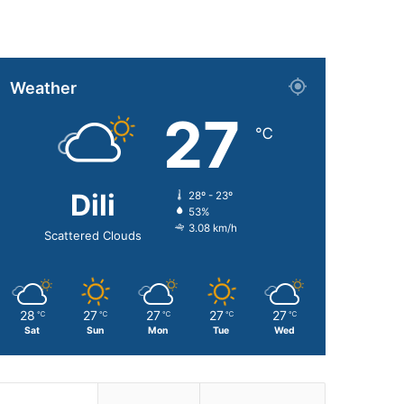
Weather
27
℃
Dili
28º - 23º
53%
3.08 km/h
Scattered Clouds
28
27
27
27
27
℃
℃
℃
℃
℃
Sat
Sun
Mon
Tue
Wed