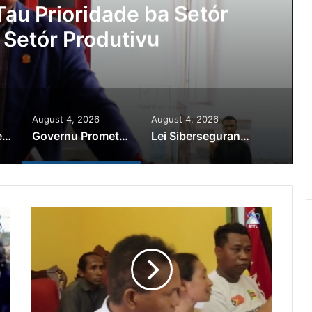
au Prioridade ba Setór
 Setór Produtivu
August 4, 2026
August 4, 2026
PR Horta Rekoñese Timoroan Sira Iha Diáspora Nia Kontribuisaun
Governu Promete Tau Prioridade ba Setór Minerais no Setór Produtivu
Lei Siberseguransa Ajuda Autoridade Polisiál Kaptura Autór Kriminozu ho Paradeiru Iha Estranjeiru