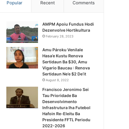
Popular
Recent
Comments
AMPM Apoiu Fundus Hodi
Dezenvolve Hortikultura
February 28, 2023
Amu Pároku Venilale
Hasa’e Kustu Renova
Sertidaun Ba $30, Amu
Vigario Baucau : Renova
Sertidaun Ne’e $2 De’it
August 8, 2022
Francisco Jeronimo Sei
Tau Prioridade Ba
Desenvolvimento
Infrastrutura Iha Futebol
Notísia Kalan
Hafoin Re-Eleitu Ba
Presidente FFTL Periodu
August 4, 2026
2022-2026