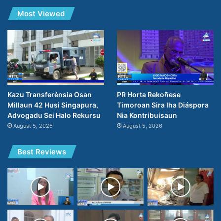
Most Viewed
PR Horta Rekoñese
Kazu Transferénsia Osan
Timoroan Sira Iha Diáspora
Millaun 42 Husi Singapura,
Nia Kontribuisaun
Advogadu Sei Halo Rekursu
August 5, 2026
August 5, 2026
Best Reviews