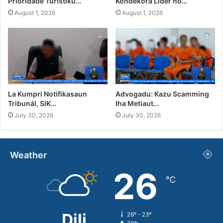
Prioridade Turístiku…
Kondekora Líder no…
August 1, 2026
August 1, 2026
La Kumpri Notifikasaun
Advogadu: Kazu Scamming
Tribunál, SIK…
Iha Metiaut…
July 30, 2026
July 30, 2026
Weather
26
℃
Dili
26º - 23º