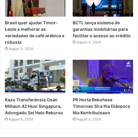
Brasil quer ajudar Timor-
BCTL lança sistema de
Leste a melhorar as
garantias mobiliárias para
variedades de café arábica e
facilitar o acesso ao crédito
robusta
August 5, 2026
August 5, 2026
PR Horta Rekoñese
Kazu Transferénsia Osan
Timoroan Sira Iha Diáspora
Millaun 42 Husi Singapura,
Nia Kontribuisaun
Advogadu Sei Halo Rekursu
August 5, 2026
August 5, 2026