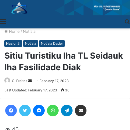
Menu
Home
/
Notísia
Nasionál
Notísia
Notísia Dader
Sitiu Turistiku Iha TL Seidauk
Iha Fasilidade Diak
C. Freitas
Send
February 17, 2023
an
Last Updated: February 17, 2023
36
email
Facebook
Twitter
Messenger
WhatsApp
Telegram
Share via Email
40