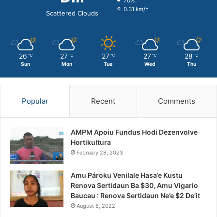
70%
0.31 km/h
Scattered Clouds
26
27
27
27
28
℃
℃
℃
℃
℃
Sun
Mon
Tue
Wed
Thu
Popular
Recent
Comments
AMPM Apoiu Fundus Hodi Dezenvolve
Hortikultura
February 28, 2023
Amu Pároku Venilale Hasa’e Kustu
Renova Sertidaun Ba $30, Amu Vigario
Baucau : Renova Sertidaun Ne’e $2 De’it
August 8, 2022