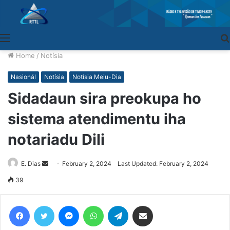
Menu
Home
/
Notísia
Nasionál
Notísia
Notísia Meiu-Dia
Sidadaun sira preokupa ho
sistema atendimentu iha
notariadu Dili
E. Dias
Send
February 2, 2024
Last Updated: February 2, 2024
an
39
email
Facebook
Twitter
Messenger
WhatsApp
Telegram
Share via Email