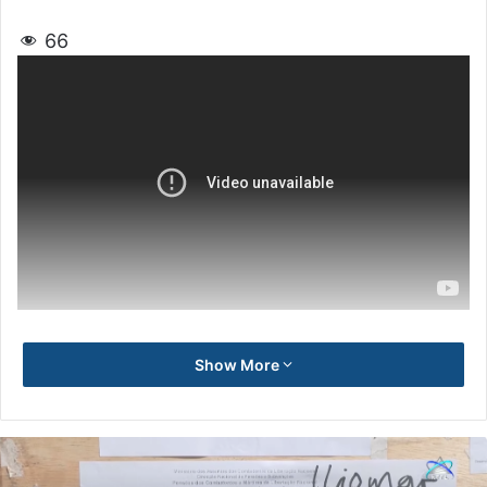
66
Show More