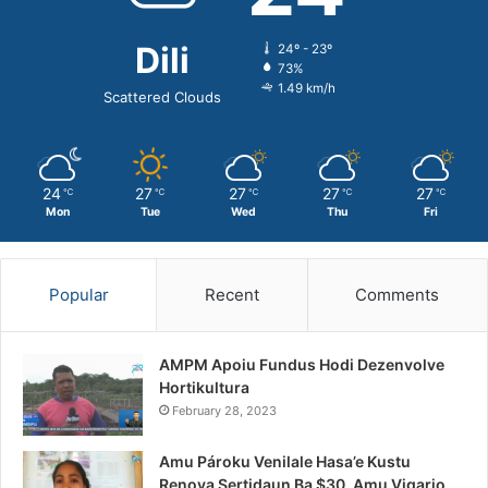
Dili
24º - 23º
73%
1.49 km/h
Scattered Clouds
24
27
27
27
27
℃
℃
℃
℃
℃
Mon
Tue
Wed
Thu
Fri
Popular
Recent
Comments
AMPM Apoiu Fundus Hodi Dezenvolve
Hortikultura
February 28, 2023
Amu Pároku Venilale Hasa’e Kustu
Renova Sertidaun Ba $30, Amu Vigario