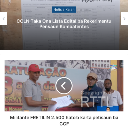
Notísia Kalan
 Ona Lista Edital ba Rekerimentu
Kazu Tra
Pensaun Kombatentes
Singap
Militante FRETILIN 2.500 hato’o karta petisaun ba
CCF