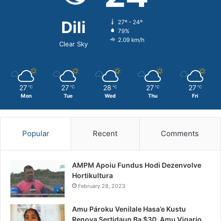
Dili
27º - 24º
79%
2.09 km/h
Clear Sky
27
27
28
27
27
℃
℃
℃
℃
℃
Mon
Tue
Wed
Thu
Fri
Popular
Recent
Comments
AMPM Apoiu Fundus Hodi Dezenvolve
Hortikultura
February 28, 2023
Amu Pároku Venilale Hasa’e Kustu
Renova Sertidaun Ba $30, Amu Vigario