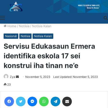
Menu
Home
/
Notísia
/
Notísia Kalan
Nasionál
Notísia
Notísia Kalan
Servisu Edukasaun Ermera
identifika eskola 17 sei
konstrui iha tinan ne’e
Zya
Send
November 5, 2023
Last Updated: November 5, 2023
an
23
email
Facebook
Twitter
Messenger
WhatsApp
Telegram
Share via Email