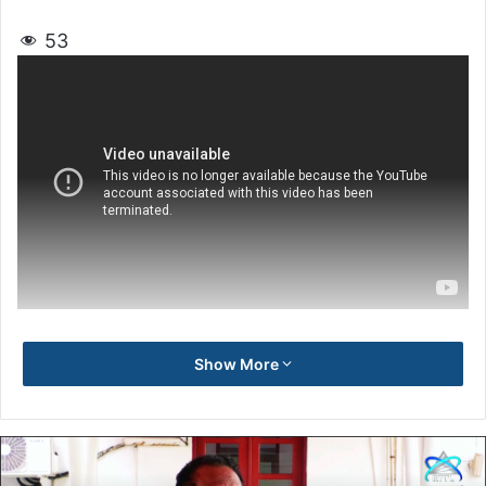
53
Show More