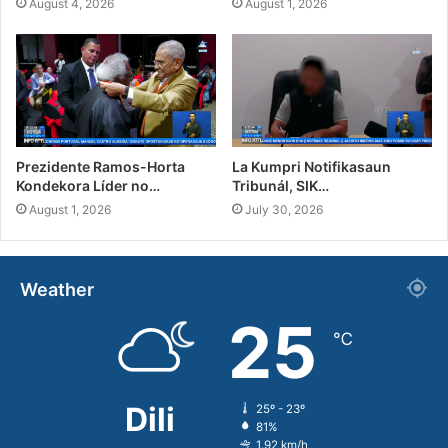
August 4, 2026
August 1, 2026
Prezidente Ramos-Horta
La Kumpri Notifikasaun
Kondekora Líder no…
Tribunál, SIK…
August 1, 2026
July 30, 2026
Weather
25
℃
Dili
25º - 23º
81%
1.92 km/h