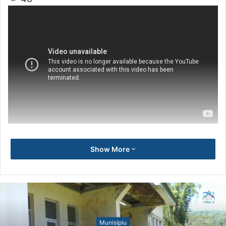
Show More
Munisípiu