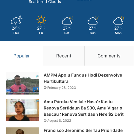
Scattered Clouds
24
27
27
27
27
℃
℃
℃
℃
℃
Thu
Fri
Sat
Sun
Mon
Popular
Recent
Comments
AMPM Apoiu Fundus Hodi Dezenvolve
Hortikultura
February 28, 2023
Amu Pároku Venilale Hasa’e Kustu
Renova Sertidaun Ba $30, Amu Vigario
Baucau : Renova Sertidaun Ne’e $2 De’it
August 8, 2022
Francisco Jeronimo Sei Tau Prioridade