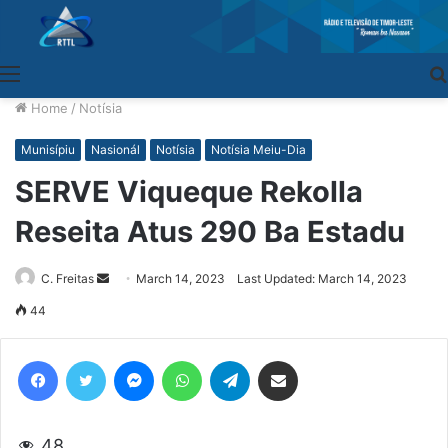
Menu
Home
/
Notísia
Munisípiu
Nasionál
Notísia
Notísia Meiu-Dia
SERVE Viqueque Rekolla
Reseita Atus 290 Ba Estadu
C. Freitas
Send
March 14, 2023
Last Updated: March 14, 2023
an
44
email
Facebook
Twitter
Messenger
WhatsApp
Telegram
Share via Email
48