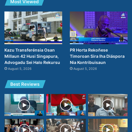
Most Viewed
PR Horta Rekoñese
Kazu Transferénsia Osan
Timoroan Sira Iha Diáspora
Millaun 42 Husi Singapura,
Nia Kontribuisaun
Advogadu Sei Halo Rekursu
August 5, 2026
August 5, 2026
Best Reviews