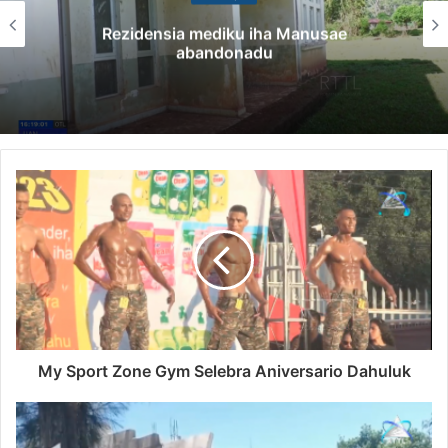
Rezidensia mediku iha Manusae
abandonadu
My Sport Zone Gym Selebra Aniversario Dahuluk