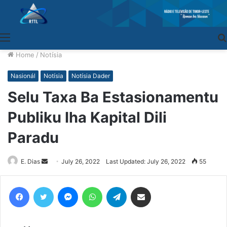
Menu
Home
/
Notísia
Nasionál
Notísia
Notísia Dader
Selu Taxa Ba Estasionamentu
Publiku Iha Kapital Dili
Paradu
E. Dias
Send
July 26, 2022
Last Updated: July 26, 2022
55
an
email
Facebook
Twitter
Messenger
WhatsApp
Telegram
Share via Email