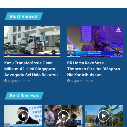
Most Viewed
PR Horta Rekoñese
Kazu Transferénsia Osan
Timoroan Sira Iha Diáspora
Millaun 42 Husi Singapura,
Nia Kontribuisaun
Advogadu Sei Halo Rekursu
August 5, 2026
August 5, 2026
Best Reviews