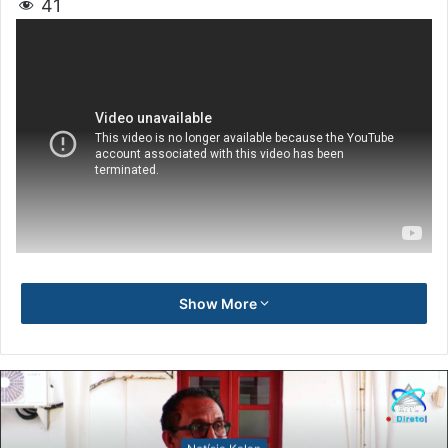
41
Show More