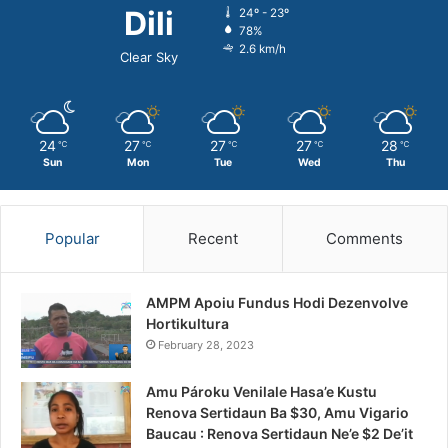
Dili
24º - 23º
78%
2.6 km/h
Clear Sky
24
27
27
27
28
℃
℃
℃
℃
℃
Sun
Mon
Tue
Wed
Thu
Popular
Recent
Comments
AMPM Apoiu Fundus Hodi Dezenvolve
Hortikultura
February 28, 2023
Amu Pároku Venilale Hasa’e Kustu
Renova Sertidaun Ba $30, Amu Vigario
Baucau : Renova Sertidaun Ne’e $2 De’it