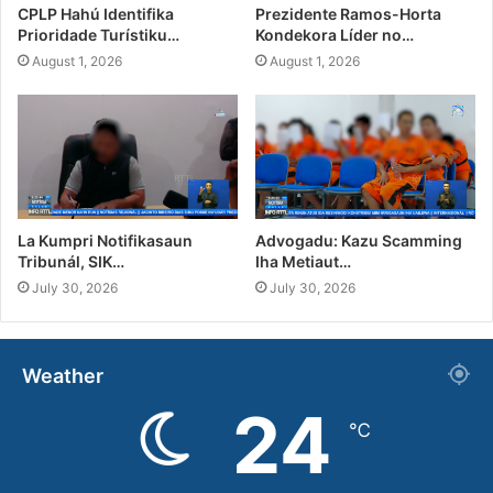
CPLP Hahú Identifika
Prezidente Ramos-Horta
Prioridade Turístiku…
Kondekora Líder no…
August 1, 2026
August 1, 2026
La Kumpri Notifikasaun
Advogadu: Kazu Scamming
Tribunál, SIK…
Iha Metiaut…
July 30, 2026
July 30, 2026
Weather
24
℃