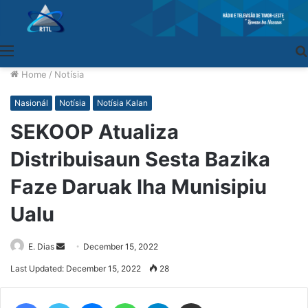
Menu
Home
/
Notísia
Nasionál
Notísia
Notísia Kalan
SEKOOP Atualiza
Distribuisaun Sesta Bazika
Faze Daruak Iha Munisipiu
Ualu
E. Dias
Send
December 15, 2022
an
Last Updated: December 15, 2022
28
email
Facebook
Twitter
Messenger
WhatsApp
Telegram
Share via Email