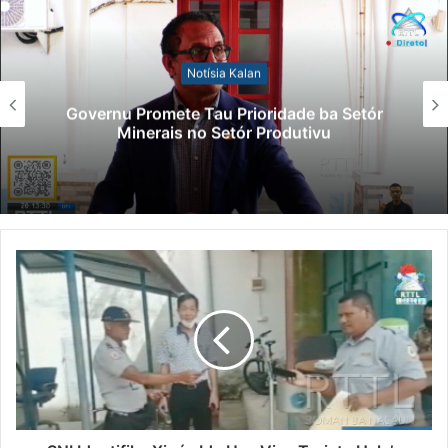
Notísia Kalan
Lei Sibers
ete Tau Prioridade ba Setór
Polisiál K
is no Setór Produtivu
Para