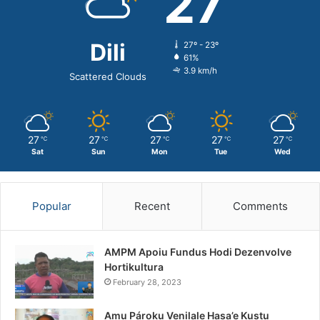
27
Dili
27º - 23º
61%
3.9 km/h
Scattered Clouds
27
27
27
27
27
℃
℃
℃
℃
℃
Sat
Sun
Mon
Tue
Wed
Popular
Recent
Comments
AMPM Apoiu Fundus Hodi Dezenvolve
Hortikultura
February 28, 2023
Amu Pároku Venilale Hasa’e Kustu