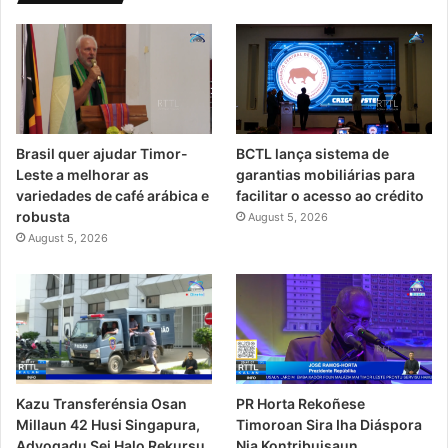
Brasil quer ajudar Timor-
BCTL lança sistema de
Leste a melhorar as
garantias mobiliárias para
variedades de café arábica e
facilitar o acesso ao crédito
robusta
August 5, 2026
August 5, 2026
PR Horta Rekoñese
Kazu Transferénsia Osan
Timoroan Sira Iha Diáspora
Millaun 42 Husi Singapura,
Nia Kontribuisaun
Advogadu Sei Halo Rekursu