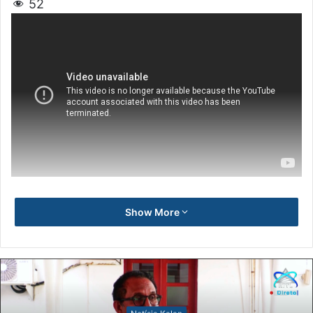
52
Show More