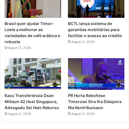
Brasil quer ajudar Timor-
BCTL lança sistema de
Leste a melhorar as
garantias mobiliárias para
variedades de café arábica e
facilitar o acesso ao crédito
robusta
August 5, 2026
August 5, 2026
PR Horta Rekoñese
Kazu Transferénsia Osan
Timoroan Sira Iha Diáspora
Millaun 42 Husi Singapura,
Nia Kontribuisaun
Advogadu Sei Halo Rekursu
August 5, 2026
August 5, 2026