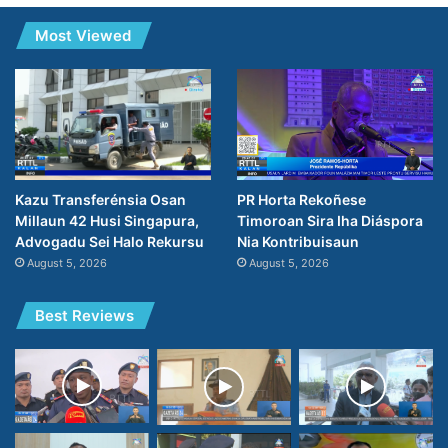
Most Viewed
PR Horta Rekoñese
Kazu Transferénsia Osan
Timoroan Sira Iha Diáspora
Millaun 42 Husi Singapura,
Nia Kontribuisaun
Advogadu Sei Halo Rekursu
August 5, 2026
August 5, 2026
Best Reviews