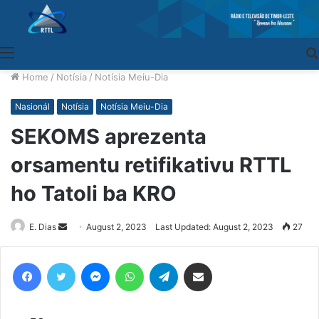
Menu
Home
/
Notísia
/
Notísia Meiu-Dia
Nasionál
Notísia
Notísia Meiu-Dia
SEKOMS aprezenta
orsamentu retifikativu RTTL
ho Tatoli ba KRO
E. Dias
Send
August 2, 2023
Last Updated: August 2, 2023
27
an
email
Facebook
Twitter
Messenger
WhatsApp
Telegram
Share via Email