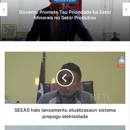
Notísia Kalan
Governu Promete Tau Prioridade ba Setór
Minerais no Setór Produtivu
SEEAS halo lansamentu atualizasaun sistema
prepagu eletrisidade