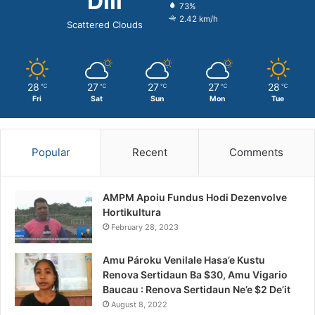
Dili
73%
2.42 km/h
Scattered Clouds
28
27
27
27
28
℃
℃
℃
℃
℃
Fri
Sat
Sun
Mon
Tue
Popular
Recent
Comments
AMPM Apoiu Fundus Hodi Dezenvolve
Hortikultura
February 28, 2023
Amu Pároku Venilale Hasa’e Kustu
Renova Sertidaun Ba $30, Amu Vigario
Baucau : Renova Sertidaun Ne’e $2 De’it
August 8, 2022