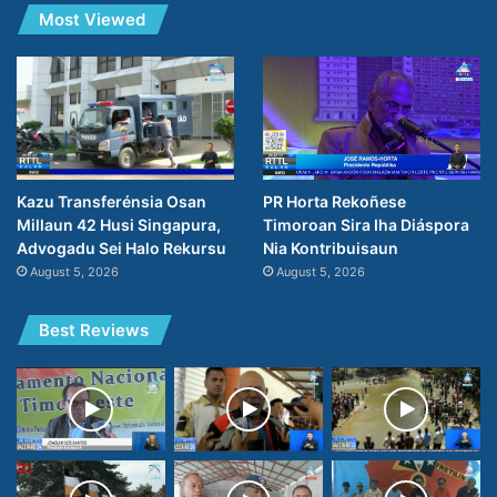
Most Viewed
PR Horta Rekoñese
Kazu Transferénsia Osan
Timoroan Sira Iha Diáspora
Millaun 42 Husi Singapura,
Nia Kontribuisaun
Advogadu Sei Halo Rekursu
August 5, 2026
August 5, 2026
Best Reviews