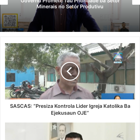
Governu Promete Tau Prioridade ba Setór
Minerais no Setór Produtivu
SASCAS: “Presiza Kontrola Lider Igreja Katolika Ba
Ejekusaun OJE”