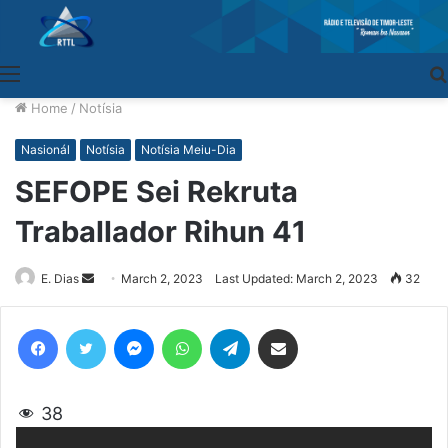
Menu
Home
/
Notísia
Nasionál
Notísia
Notísia Meiu-Dia
SEFOPE Sei Rekruta
Traballador Rihun 41
E. Dias
Send
March 2, 2023
Last Updated: March 2, 2023
32
an
email
Facebook
Twitter
Messenger
WhatsApp
Telegram
Share via Email
38