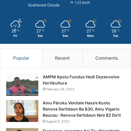
1.22 km/h
Scattered Clouds
26
27
27
27
28
℃
℃
℃
℃
℃
Fri
Sat
Sun
Mon
Tue
Popular
Recent
Comments
AMPM Apoiu Fundus Hodi Dezenvolve
Hortikultura
February 28, 2023
Amu Pároku Venilale Hasa’e Kustu
Renova Sertidaun Ba $30, Amu Vigario
Baucau : Renova Sertidaun Ne’e $2 De’it
August 8, 2022
Francisco Jeronimo Sei Tau Prioridade