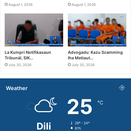
August 1, 2026
August 1, 2026
La Kumpri Notifikasaun
Advogadu: Kazu Scamming
Tribunál, SIK…
Iha Metiaut…
July 30, 2026
July 30, 2026
Weather
25
℃
Dili
26º - 24º
81%