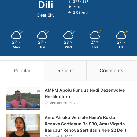
Dili
27º - 23º
79%
2.03 km/h
Clear Sky
27
27
28
27
27
℃
℃
℃
℃
℃
Mon
Tue
Wed
Thu
Fri
Popular
Recent
Comments
AMPM Apoiu Fundus Hodi Dezenvolve
Hortikultura
February 28, 2023
Amu Pároku Venilale Hasa’e Kustu
Renova Sertidaun Ba $30, Amu Vigario
Baucau : Renova Sertidaun Ne’e $2 De’it
August 8, 2022