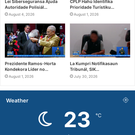
Lei Siberseguransa Ajuda
CPLP Hahú Identifika
Autoridade Polisiál…
Prioridade Turístiku…
August 4, 2026
August 1, 2026
Prezidente Ramos-Horta
La Kumpri Notifikasaun
Kondekora Líder no…
Tribunál, SIK…
August 1, 2026
July 30, 2026
Weather
23
℃