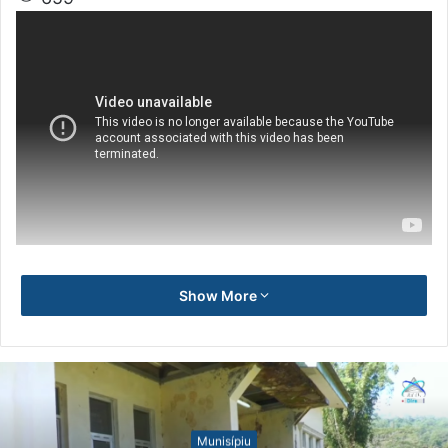
Show More
Munisípiu