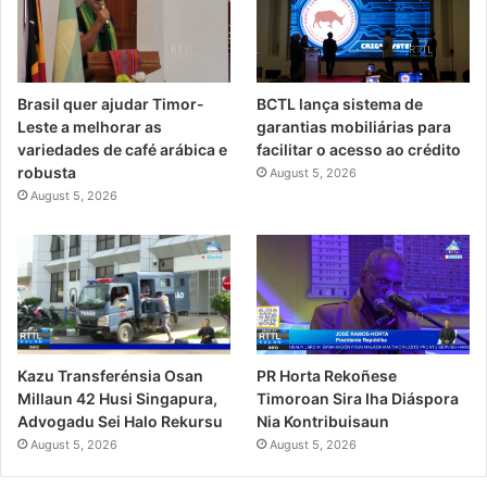
Brasil quer ajudar Timor-
BCTL lança sistema de
Leste a melhorar as
garantias mobiliárias para
variedades de café arábica e
facilitar o acesso ao crédito
robusta
August 5, 2026
August 5, 2026
PR Horta Rekoñese
Kazu Transferénsia Osan
Timoroan Sira Iha Diáspora
Millaun 42 Husi Singapura,
Nia Kontribuisaun
Advogadu Sei Halo Rekursu
August 5, 2026
August 5, 2026