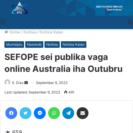
Menu
Home
/
Notísia
/
Notísia Kalan
Munisípiu
Nasionál
Notísia
Notísia Kalan
SEFOPE sei publika vaga
online Australia iha Outubru
E. Dias
Send
September 9, 2023
an
Last Updated: September 9, 2023
491
email
Facebook
Twitter
Messenger
WhatsApp
Telegram
Share via Email
659