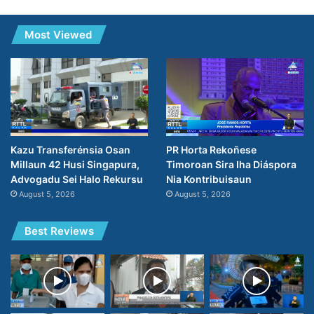
Most Viewed
PR Horta Rekoñese
Kazu Transferénsia Osan
Timoroan Sira Iha Diáspora
Millaun 42 Husi Singapura,
Nia Kontribuisaun
Advogadu Sei Halo Rekursu
August 5, 2026
August 5, 2026
Best Reviews