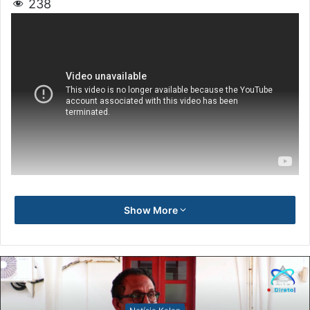
238
Show More