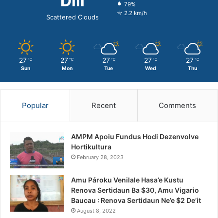
Dili
79%
2.2 km/h
Scattered Clouds
27
27
27
27
27
℃
℃
℃
℃
℃
Sun
Mon
Tue
Wed
Thu
Popular
Recent
Comments
AMPM Apoiu Fundus Hodi Dezenvolve
Hortikultura
February 28, 2023
Amu Pároku Venilale Hasa’e Kustu
Renova Sertidaun Ba $30, Amu Vigario
Baucau : Renova Sertidaun Ne’e $2 De’it
August 8, 2022