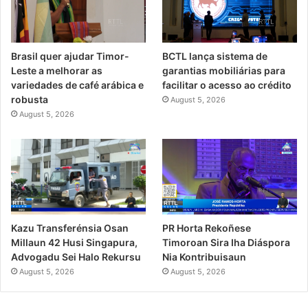
Brasil quer ajudar Timor-
BCTL lança sistema de
Leste a melhorar as
garantias mobiliárias para
variedades de café arábica e
facilitar o acesso ao crédito
robusta
August 5, 2026
August 5, 2026
PR Horta Rekoñese
Kazu Transferénsia Osan
Timoroan Sira Iha Diáspora
Millaun 42 Husi Singapura,
Nia Kontribuisaun
Advogadu Sei Halo Rekursu
August 5, 2026
August 5, 2026