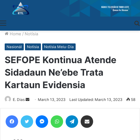
Menu
Home
/
Notísia
Nasionál
Notísia
Notísia Meiu-Dia
SEFOPE Kontinua Atende
Sidadaun Ne’ebe Trata
Kartaun Evidensia
E. Dias
Send
March 13, 2023
Last Updated: March 13, 2023
58
an
email
Facebook
Twitter
Messenger
WhatsApp
Telegram
Share via Email