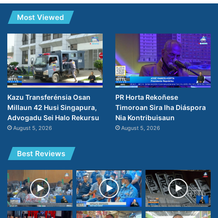
Most Viewed
PR Horta Rekoñese
Kazu Transferénsia Osan
Timoroan Sira Iha Diáspora
Millaun 42 Husi Singapura,
Nia Kontribuisaun
Advogadu Sei Halo Rekursu
August 5, 2026
August 5, 2026
Best Reviews