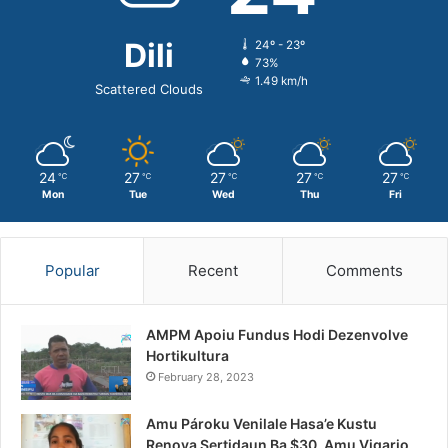
Dili
24º - 23º
73%
1.49 km/h
Scattered Clouds
24
27
27
27
27
℃
℃
℃
℃
℃
Mon
Tue
Wed
Thu
Fri
Popular
Recent
Comments
AMPM Apoiu Fundus Hodi Dezenvolve
Hortikultura
February 28, 2023
Amu Pároku Venilale Hasa’e Kustu
Renova Sertidaun Ba $30, Amu Vigario