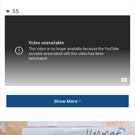
55
Show More