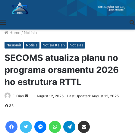
Menu
Home
/
Notísia
Nasionál
Notísia
Notísia Kalan
Notisias
SECOMS atualiza planu no
programa orsamentu 2026
ho estrutura RTTL
E. Dias
Send
August 12, 2025
Last Updated: August 12, 2025
an
35
email
Facebook
Twitter
Messenger
WhatsApp
Telegram
Share via Email