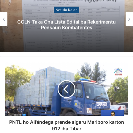
Notísia Kalan
 Ona Lista Edital ba Rekerimentu
Kazu Tra
Pensaun Kombatentes
Singap
PNTL ho Alfándega prende sigaru Marlboro karton
912 iha Tibar