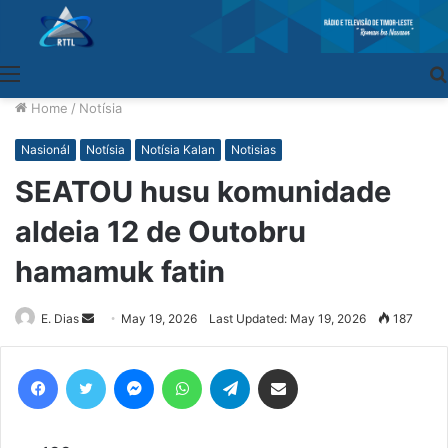
Menu
Home
/
Notísia
Nasionál
Notísia
Notísia Kalan
Notisias
SEATOU husu komunidade
aldeia 12 de Outobru
hamamuk fatin
E. Dias
Send
May 19, 2026
Last Updated: May 19, 2026
187
an
email
Facebook
Twitter
Messenger
WhatsApp
Telegram
Share via Email