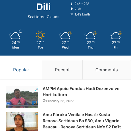
Dili
24º - 23º
73%
1.49 km/h
Scattered Clouds
24
27
27
27
27
℃
℃
℃
℃
℃
Mon
Tue
Wed
Thu
Fri
Popular
Recent
Comments
AMPM Apoiu Fundus Hodi Dezenvolve
Hortikultura
February 28, 2023
Amu Pároku Venilale Hasa’e Kustu
Renova Sertidaun Ba $30, Amu Vigario
Baucau : Renova Sertidaun Ne’e $2 De’it