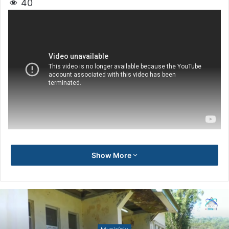
40
Show More