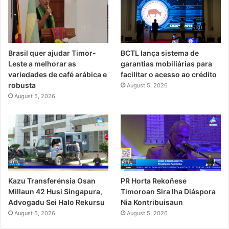
Brasil quer ajudar Timor-
BCTL lança sistema de
Leste a melhorar as
garantias mobiliárias para
variedades de café arábica e
facilitar o acesso ao crédito
robusta
August 5, 2026
August 5, 2026
PR Horta Rekoñese
Kazu Transferénsia Osan
Timoroan Sira Iha Diáspora
Millaun 42 Husi Singapura,
Nia Kontribuisaun
Advogadu Sei Halo Rekursu
August 5, 2026
August 5, 2026