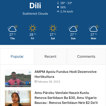
Dili
28º - 23º
56%
2.74 km/h
Scattered Clouds
27
28
27
27
27
℃
℃
℃
℃
℃
Thu
Fri
Sat
Sun
Mon
Popular
Recent
Comments
AMPM Apoiu Fundus Hodi Dezenvolve
Hortikultura
February 28, 2023
Amu Pároku Venilale Hasa’e Kustu
Renova Sertidaun Ba $30, Amu Vigario
Baucau : Renova Sertidaun Ne’e $2 De’it