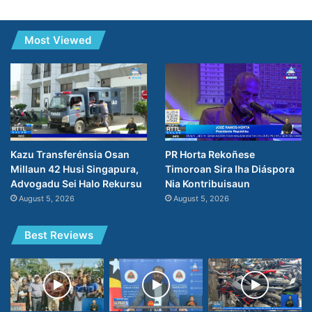
Most Viewed
PR Horta Rekoñese
Kazu Transferénsia Osan
Timoroan Sira Iha Diáspora
Millaun 42 Husi Singapura,
Nia Kontribuisaun
Advogadu Sei Halo Rekursu
August 5, 2026
August 5, 2026
Best Reviews