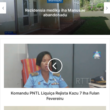
Munisípiu
Rezidensia mediku iha Manusae
abandonadu
Komandu PNTL Liquiça Rejista Kazu 7 Iha Fulan
Fevereiru