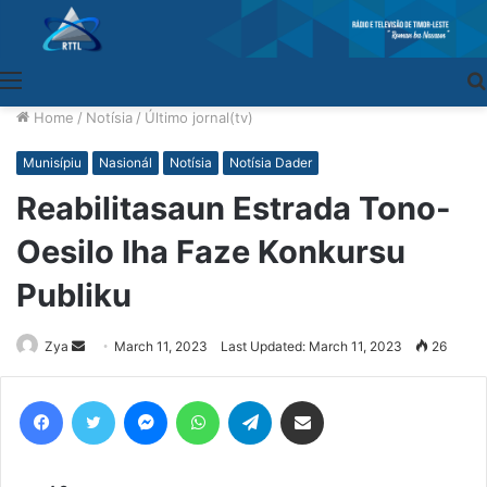
Menu
Home
/
Notísia
/
Último jornal(tv)
Munisípiu
Nasionál
Notísia
Notísia Dader
Reabilitasaun Estrada Tono-
Oesilo Iha Faze Konkursu
Publiku
Zya
Send
March 11, 2023
Last Updated: March 11, 2023
26
an
email
Facebook
Twitter
Messenger
WhatsApp
Telegram
Share via Email