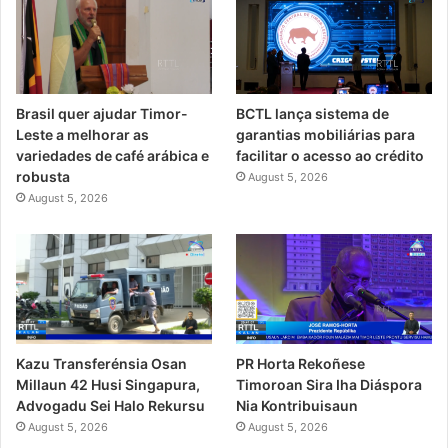
Brasil quer ajudar Timor-
BCTL lança sistema de
Leste a melhorar as
garantias mobiliárias para
variedades de café arábica e
facilitar o acesso ao crédito
robusta
August 5, 2026
August 5, 2026
PR Horta Rekoñese
Kazu Transferénsia Osan
Timoroan Sira Iha Diáspora
Millaun 42 Husi Singapura,
Nia Kontribuisaun
Advogadu Sei Halo Rekursu
August 5, 2026
August 5, 2026