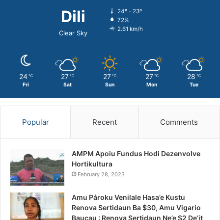
Dili
24º - 23º
72%
2.61 km/h
Clear Sky
24
27
27
27
28
℃
℃
℃
℃
℃
Fri
Sat
Sun
Mon
Tue
Popular
Recent
Comments
AMPM Apoiu Fundus Hodi Dezenvolve
Hortikultura
February 28, 2023
Amu Pároku Venilale Hasa’e Kustu
Renova Sertidaun Ba $30, Amu Vigario
Baucau : Renova Sertidaun Ne’e $2 De’it