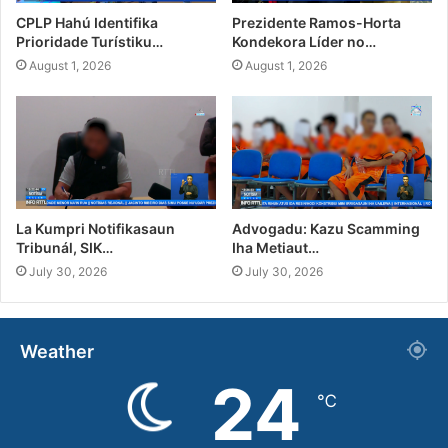
CPLP Hahú Identifika
Prezidente Ramos-Horta
Prioridade Turístiku…
Kondekora Líder no…
August 1, 2026
August 1, 2026
La Kumpri Notifikasaun
Advogadu: Kazu Scamming
Tribunál, SIK…
Iha Metiaut…
July 30, 2026
July 30, 2026
Weather
24
℃