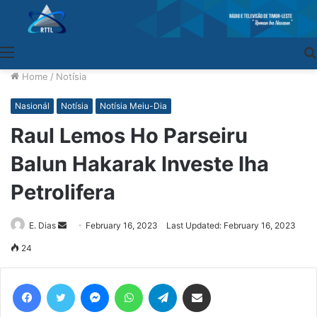
Menu
Home
/
Notísia
Nasionál
Notísia
Notísia Meiu-Dia
Raul Lemos Ho Parseiru
Balun Hakarak Investe Iha
Petrolifera
E. Dias
Send
February 16, 2023
Last Updated: February 16, 2023
an
24
email
Facebook
Twitter
Messenger
WhatsApp
Telegram
Share via Email