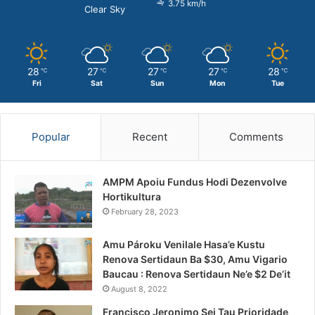
3.75 km/h
Clear Sky
28
27
27
27
28
℃
℃
℃
℃
℃
Fri
Sat
Sun
Mon
Tue
Popular
Recent
Comments
AMPM Apoiu Fundus Hodi Dezenvolve
Hortikultura
February 28, 2023
Amu Pároku Venilale Hasa’e Kustu
Renova Sertidaun Ba $30, Amu Vigario
Baucau : Renova Sertidaun Ne’e $2 De’it
August 8, 2022
Francisco Jeronimo Sei Tau Prioridade