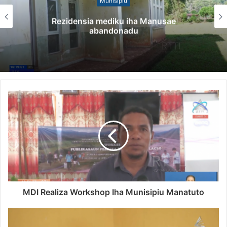
Munisípiu
Rezidensia mediku iha Manusae
abandonadu
MDI Realiza Workshop Iha Munisipiu Manatuto