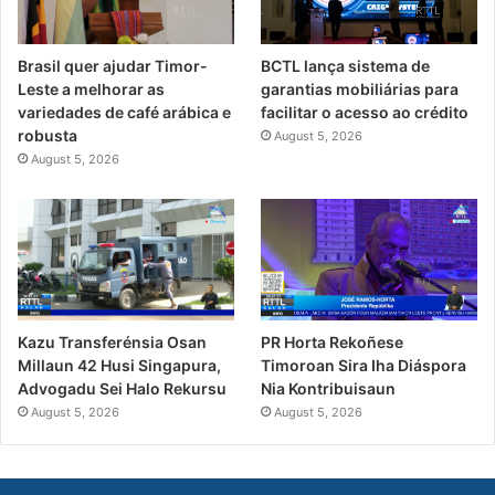
Brasil quer ajudar Timor-
BCTL lança sistema de
Leste a melhorar as
garantias mobiliárias para
variedades de café arábica e
facilitar o acesso ao crédito
robusta
August 5, 2026
August 5, 2026
PR Horta Rekoñese
Kazu Transferénsia Osan
Timoroan Sira Iha Diáspora
Millaun 42 Husi Singapura,
Nia Kontribuisaun
Advogadu Sei Halo Rekursu
August 5, 2026
August 5, 2026