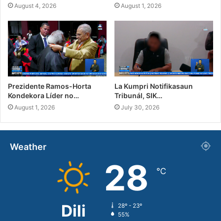
August 4, 2026
August 1, 2026
Prezidente Ramos-Horta
La Kumpri Notifikasaun
Kondekora Líder no…
Tribunál, SIK…
August 1, 2026
July 30, 2026
Weather
28
℃
Dili
28º - 23º
55%