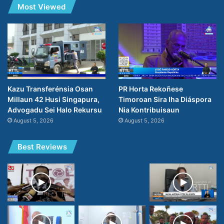
Most Viewed
PR Horta Rekoñese
Kazu Transferénsia Osan
Timoroan Sira Iha Diáspora
Millaun 42 Husi Singapura,
Nia Kontribuisaun
Advogadu Sei Halo Rekursu
August 5, 2026
August 5, 2026
Best Reviews