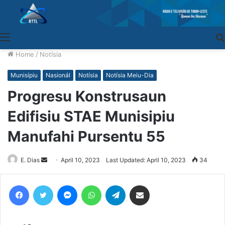
Menu
Home
/
Notísia
Munisípiu
Nasionál
Notísia
Notísia Meiu-Dia
Progresu Konstrusaun
Edifisiu STAE Munisipiu
Manufahi Pursentu 55
E. Dias
Send
April 10, 2023
Last Updated: April 10, 2023
34
an
email
Facebook
Twitter
Messenger
WhatsApp
Telegram
Share via Email