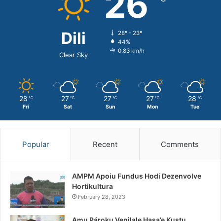
26
Dili
28º - 23º
44%
0.83 km/h
Clear Sky
28
27
27
27
28
℃
℃
℃
℃
℃
Fri
Sat
Sun
Mon
Tue
Popular
Recent
Comments
AMPM Apoiu Fundus Hodi Dezenvolve
Hortikultura
February 28, 2023
Amu Pároku Venilale Hasa’e Kustu