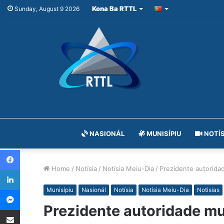
Kona Ba RTTL
Sunday, August 9 2026
NASIONÁL
MUNISÍPIU
NOTÍS
Facebook
Home
/
Notísia
/
Notísia Meiu-Dia
/
Prezidente autorida
LinkedIn
Messenger
Munisípiu
Nasionál
Notísia
Notísia Meiu-Dia
Notisias
Prezidente autoridade m
Share via Email