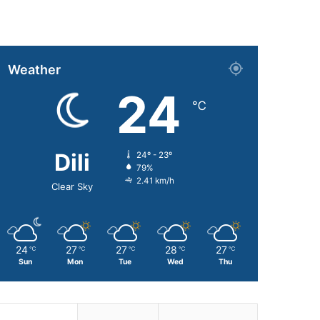
Weather
24
℃
Dili
24º - 23º
79%
2.41 km/h
Clear Sky
24
27
27
28
27
℃
℃
℃
℃
℃
Sun
Mon
Tue
Wed
Thu