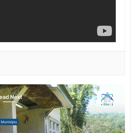
ead Next
Munisípiu