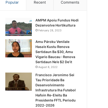
Popular
Recent
Comments
AMPM Apoiu Fundus Hodi
Dezenvolve Hortikultura
February 28, 2023
Amu Pároku Venilale
Hasa’e Kustu Renova
Sertidaun Ba $30, Amu
Vigario Baucau : Renova
Sertidaun Ne’e $2 De’it
August 8, 2022
Francisco Jeronimo Sei
Tau Prioridade Ba
Desenvolvimento
Infrastrutura Iha Futebol
Notísia Kalan
Hafoin Re-Eleitu Ba
Presidente FFTL Periodu
August 4, 2026
2022-2026