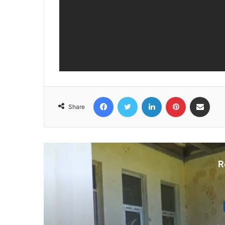
Facebook
Twitter
LinkedIn
Pinterest
Share via Email
Share
R