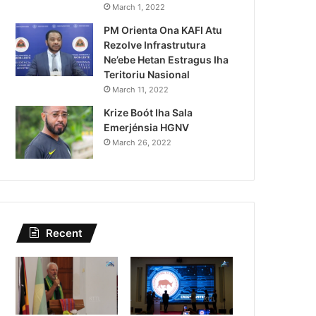
Governu Promete Tau Prio
March 1, 2022
PM Orienta Ona KAFI Atu
Minerais no Setór P
Rezolve Infrastrutura
Ne’ebe Hetan Estragus Iha
Teritoriu Nasional
March 11, 2022
Krize Boót Iha Sala
Emerjénsia HGNV
March 26, 2022
Recent