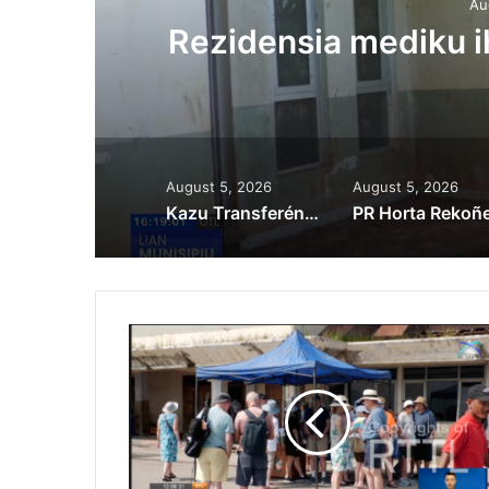
Au
ora
Rezidensia mediku 
August 5, 2026
August 5, 2026
Kazu Transferénsia Osan Millaun 42 Husi Singapura, Advogadu Sei Halo Rekursu