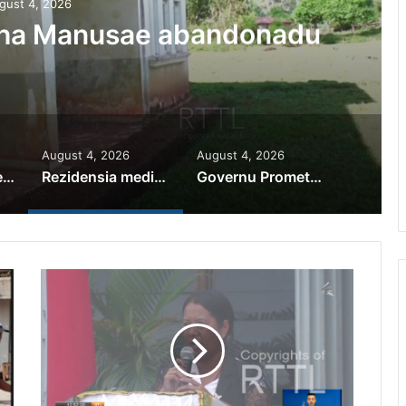
gust 4, 2026
iha Manusae abandonadu
August 4, 2026
August 4, 2026
PR Horta Rekoñese Timoroan Sira Iha Diáspora Nia Kontribuisaun
Rezidensia mediku iha Manusae abandonadu
Governu Promete Tau Prioridade ba Setór Minerais no Setór Produtivu