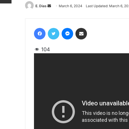
E. Dias
Send
March 6, 2024
Last Updated: March 6, 2
an
email
Facebook
Twitter
Messenger
Share via Email
104