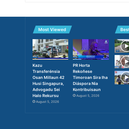
Most Viewed
Bes
PR Horta
Kazu
Rekoñese
Transferénsia
Timoroan Sira Iha
Osan Millaun 42
Diáspora Nia
Husi Singapura,
Kontribuisaun
Advogadu Sei
Halo Rekursu
August 5, 2026
August 5, 2026