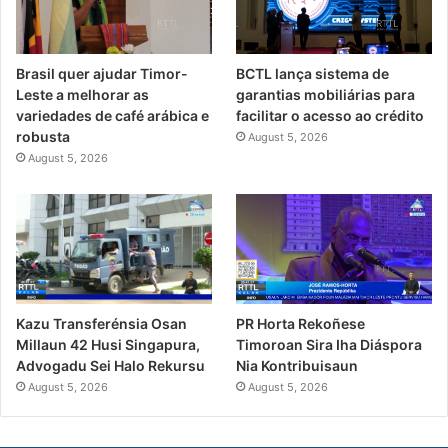
Brasil quer ajudar Timor-
BCTL lança sistema de
Leste a melhorar as
garantias mobiliárias para
variedades de café arábica e
facilitar o acesso ao crédito
robusta
August 5, 2026
August 5, 2026
PR Horta Rekoñese
Kazu Transferénsia Osan
Timoroan Sira Iha Diáspora
Millaun 42 Husi Singapura,
Nia Kontribuisaun
Advogadu Sei Halo Rekursu
August 5, 2026
August 5, 2026