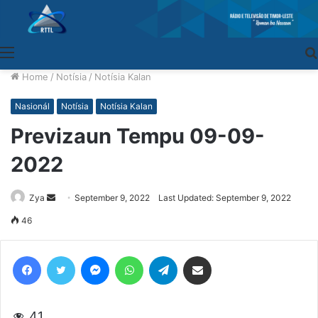
Menu
Home
/
Notísia
/
Notísia Kalan
Nasionál
Notísia
Notísia Kalan
Previzaun Tempu 09-09-
2022
Zya
Send
September 9, 2022
Last Updated: September 9, 2022
an
46
email
Facebook
Twitter
Messenger
WhatsApp
Telegram
Share via Email
41