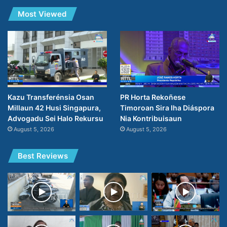
Most Viewed
PR Horta Rekoñese
Kazu Transferénsia Osan
Timoroan Sira Iha Diáspora
Millaun 42 Husi Singapura,
Nia Kontribuisaun
Advogadu Sei Halo Rekursu
August 5, 2026
August 5, 2026
Best Reviews