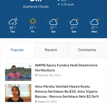
81%
2.74 km/h
Scattered Clouds
26
27
27
27
27
℃
℃
℃
℃
℃
Thu
Fri
Sat
Sun
Mon
Popular
Recent
Comments
AMPM Apoiu Fundus Hodi Dezenvolve
Hortikultura
February 28, 2023
Amu Pároku Venilale Hasa’e Kustu
Renova Sertidaun Ba $30, Amu Vigario
Baucau : Renova Sertidaun Ne’e $2 De’it
August 8, 2022