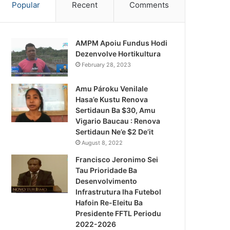
Popular
Recent
Comments
AMPM Apoiu Fundus Hodi
Dezenvolve Hortikultura
February 28, 2023
Amu Pároku Venilale
Hasa’e Kustu Renova
Sertidaun Ba $30, Amu
Vigario Baucau : Renova
Sertidaun Ne’e $2 De’it
August 8, 2022
Francisco Jeronimo Sei
Tau Prioridade Ba
Desenvolvimento
Infrastrutura Iha Futebol
Notísia Kalan
Hafoin Re-Eleitu Ba
Presidente FFTL Periodu
August 4, 2026
2022-2026