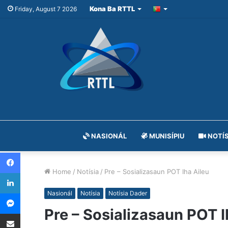
Kona Ba RTTL
Friday, August 7 2026
NASIONÁL
MUNISÍPIU
NOTÍS
Facebook
Home
/
Notísia
/
Pre – Sosializasaun POT Iha Aileu
LinkedIn
Messenger
Nasionál
Notísia
Notísia Dader
Pre – Sosializasaun POT I
Share via Email