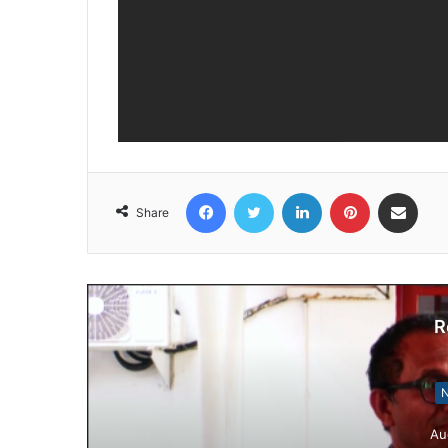
Facebook
Twitter
LinkedIn
Pinterest
Share via Email
Share
R
N
Au