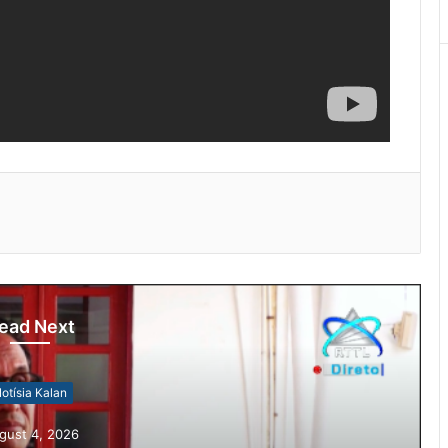
ead Next
otísia Kalan
gust 4, 2026