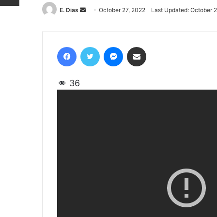
E. Dias
Send
October 27, 2022
Last Updated: October 2
an
email
Facebook
Twitter
Messenger
Share via Email
36