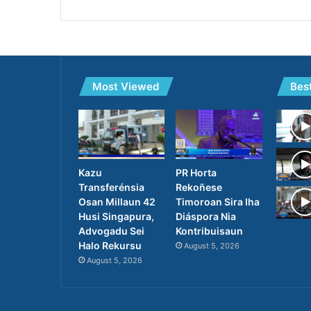
Most Viewed
Bes
PR Horta
Kazu
Rekoñese
Transferénsia
Timoroan Sira Iha
Osan Millaun 42
Diáspora Nia
Husi Singapura,
Kontribuisaun
Advogadu Sei
Halo Rekursu
August 5, 2026
August 5, 2026