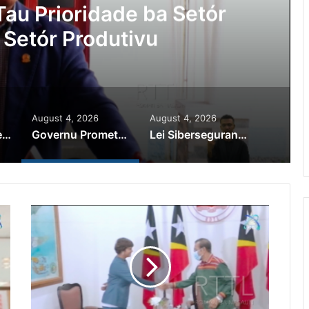
au Prioridade ba Setór
 Setór Produtivu
August 4, 2026
August 4, 2026
PR Horta Rekoñese Timoroan Sira Iha Diáspora Nia Kontribuisaun
Governu Promete Tau Prioridade ba Setór Minerais no Setór Produtivu
Lei Siberseguransa Ajuda Autoridade Polisiál Kaptura Autór Kriminozu ho Paradeiru Iha Estranjeiru