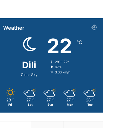
Weather
22
℃
Dili
28º - 22º
67%
3.06 km/h
Clear Sky
28
27
27
27
28
℃
℃
℃
℃
℃
Fri
Sat
Sun
Mon
Tue