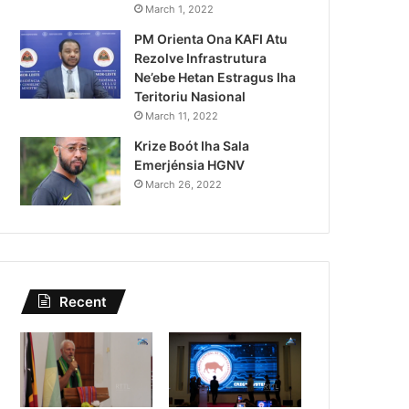
Lei Siberseguransa Ajuda Au
March 1, 2022
PM Orienta Ona KAFI Atu
Kaptura Autór Kriminozu h
Rezolve Infrastrutura
Estranjeiru
Ne’ebe Hetan Estragus Iha
Teritoriu Nasional
March 11, 2022
Krize Boót Iha Sala
Emerjénsia HGNV
March 26, 2022
Recent