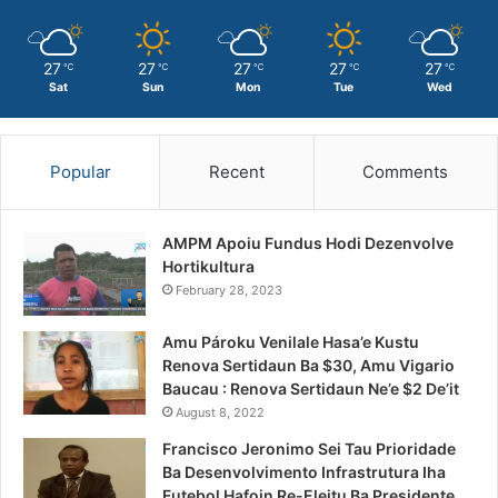
27
27
27
27
27
℃
℃
℃
℃
℃
Sat
Sun
Mon
Tue
Wed
Popular
Recent
Comments
AMPM Apoiu Fundus Hodi Dezenvolve
Hortikultura
February 28, 2023
Amu Pároku Venilale Hasa’e Kustu
Renova Sertidaun Ba $30, Amu Vigario
Baucau : Renova Sertidaun Ne’e $2 De’it
August 8, 2022
Francisco Jeronimo Sei Tau Prioridade
Ba Desenvolvimento Infrastrutura Iha
Futebol Hafoin Re-Eleitu Ba Presidente