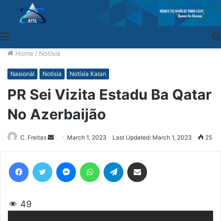
Menu
Home
/
Notísia
Nasionál
Notísia
Notísia Kalan
PR Sei Vizita Estadu Ba Qatar
No Azerbaijão
C. Freitas
Send
March 1, 2023
Last Updated: March 1, 2023
25
an
email
Facebook
Twitter
Messenger
WhatsApp
Telegram
Share via Email
49