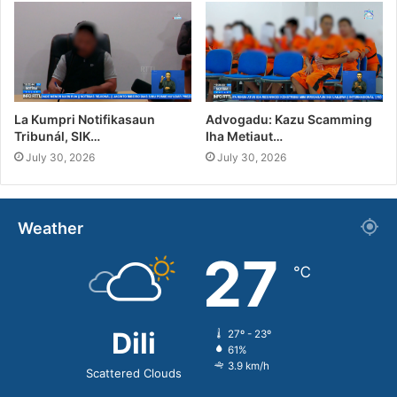
La Kumpri Notifikasaun
Advogadu: Kazu Scamming
Tribunál, SIK…
Iha Metiaut…
July 30, 2026
July 30, 2026
Weather
27
℃
Dili
27º - 23º
61%
3.9 km/h
Scattered Clouds