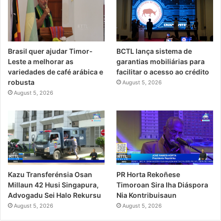
Brasil quer ajudar Timor-
BCTL lança sistema de
Leste a melhorar as
garantias mobiliárias para
variedades de café arábica e
facilitar o acesso ao crédito
robusta
August 5, 2026
August 5, 2026
PR Horta Rekoñese
Kazu Transferénsia Osan
Timoroan Sira Iha Diáspora
Millaun 42 Husi Singapura,
Nia Kontribuisaun
Advogadu Sei Halo Rekursu
August 5, 2026
August 5, 2026