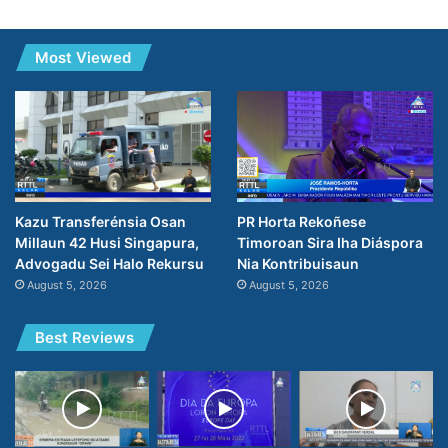
Most Viewed
PR Horta Rekoñese
Kazu Transferénsia Osan
Timoroan Sira Iha Diáspora
Millaun 42 Husi Singapura,
Nia Kontribuisaun
Advogadu Sei Halo Rekursu
August 5, 2026
August 5, 2026
Best Reviews