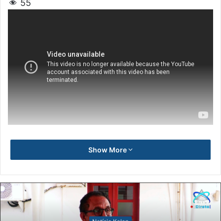
55
Show More