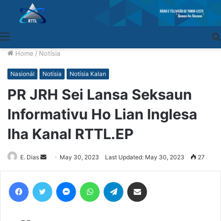
Menu
Home
/
Notísia
Nasionál
Notísia
Notísia Kalan
PR JRH Sei Lansa Seksaun
Informativu Ho Lian Inglesa
Iha Kanal RTTL.EP
E. Dias
Send
May 30, 2023
Last Updated: May 30, 2023
27
an
email
Facebook
Twitter
Messenger
WhatsApp
Telegram
Share via Email