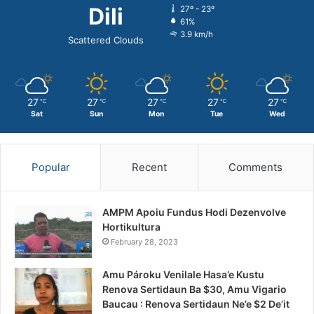
Dili
27º - 23º
61%
3.9 km/h
Scattered Clouds
27
27
27
27
27
℃
℃
℃
℃
℃
Sat
Sun
Mon
Tue
Wed
Popular
Recent
Comments
AMPM Apoiu Fundus Hodi Dezenvolve
Hortikultura
February 28, 2023
Amu Pároku Venilale Hasa’e Kustu
Renova Sertidaun Ba $30, Amu Vigario
Baucau : Renova Sertidaun Ne’e $2 De’it