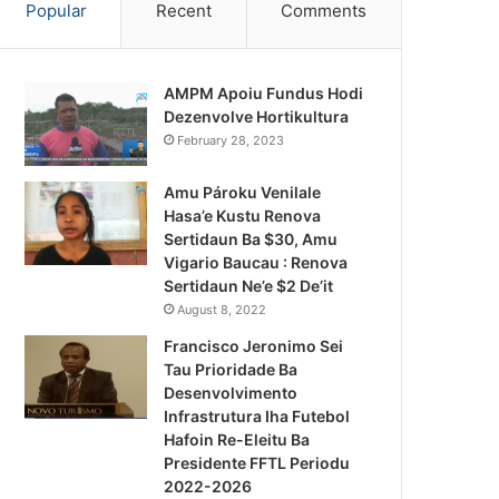
Popular
Recent
Comments
AMPM Apoiu Fundus Hodi
Dezenvolve Hortikultura
February 28, 2023
Amu Pároku Venilale
Hasa’e Kustu Renova
Sertidaun Ba $30, Amu
Vigario Baucau : Renova
Sertidaun Ne’e $2 De’it
August 8, 2022
Francisco Jeronimo Sei
Tau Prioridade Ba
Desenvolvimento
Infrastrutura Iha Futebol
Notísia Kalan
Hafoin Re-Eleitu Ba
Presidente FFTL Periodu
August 5, 2026
2022-2026