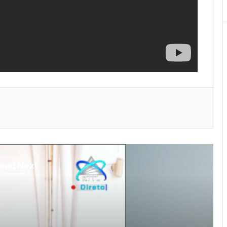
ead Next
otísia Kalan
gust 4, 2026