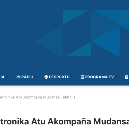
IA
RÁDIU
DESPORTU
PROGRAMA TV
etronika Atu Akompaña Mudansa Teknójia
tronika Atu Akompaña Mudansa 