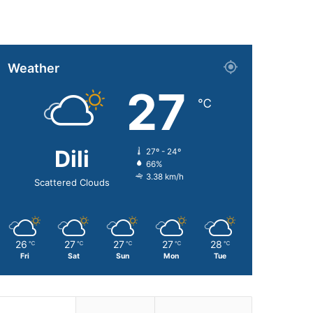
Weather
27
℃
Dili
27º - 24º
66%
3.38 km/h
Scattered Clouds
26
27
27
27
28
℃
℃
℃
℃
℃
Fri
Sat
Sun
Mon
Tue