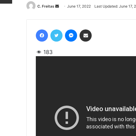
C. Freitas
Send
June 17, 2022
Last Updated: June 17, 
an
email
Facebook
Twitter
Messenger
Share via Email
183