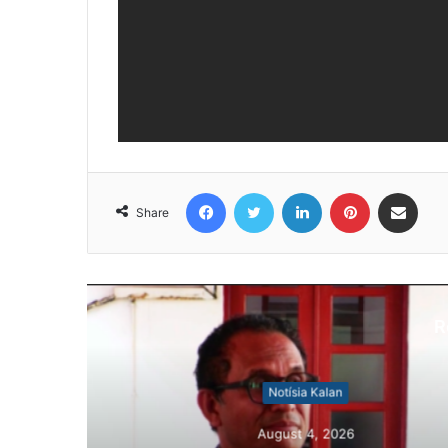
Facebook
Twitter
LinkedIn
Pinterest
Share via Email
Share
R
N
Au