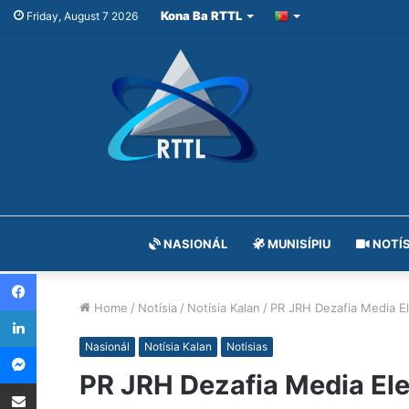
Kona Ba RTTL
Friday, August 7 2026
NASIONÁL
MUNISÍPIU
NOTÍS
Facebook
Home
/
Notísia
/
Notísia Kalan
/
PR JRH Dezafia Media El
LinkedIn
Messenger
Nasionál
Notísia Kalan
Notisias
PR JRH Dezafia Media Ele
Share via Email