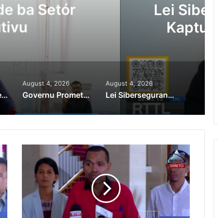
Ajuda Autoridade Polisiál
minozu ho Paradeiru Iha
ranjeiru
August 4, 2026
August 4, 2026
PR Horta Rekoñese Timoroan Sira Iha Diáspora Nia Kontribuisaun
Governu Promete Tau Prioridade ba Setór Minerais no Setór Produtivu
Lei Siberseguransa Ajuda Autoridade Polisiál Kaptura Autór Kriminozu ho Paradeiru Iha Estranjeiru