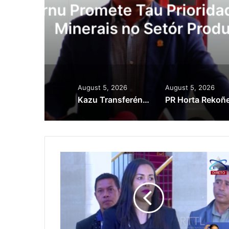
Lei Siberseguransa 
Kaptura Autór Kri
Est
August 5, 2026
August 5, 2026
Kazu Transferénsia Osan Millaun 42 Husi Singapura, Advogadu Sei Halo Rekursu