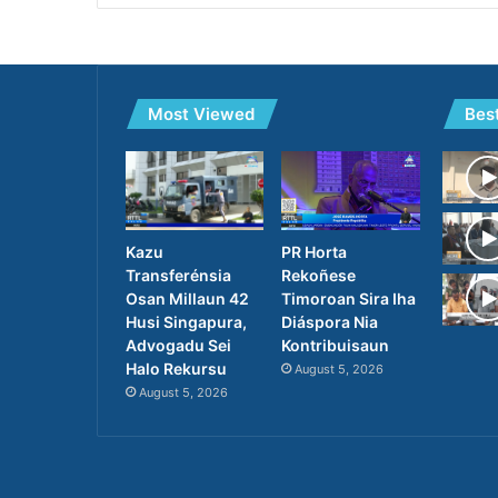
Most Viewed
Bes
PR Horta
Kazu
Rekoñese
Transferénsia
Timoroan Sira Iha
Osan Millaun 42
Diáspora Nia
Husi Singapura,
Kontribuisaun
Advogadu Sei
Halo Rekursu
August 5, 2026
August 5, 2026