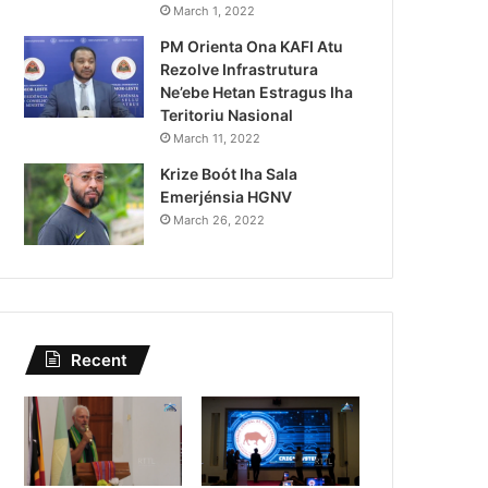
Kazu Transferénsia Osan M
March 1, 2022
PM Orienta Ona KAFI Atu
Singapura, Advogadu Sei
Rezolve Infrastrutura
Ne’ebe Hetan Estragus Iha
Teritoriu Nasional
March 11, 2022
Krize Boót Iha Sala
Emerjénsia HGNV
March 26, 2022
Recent