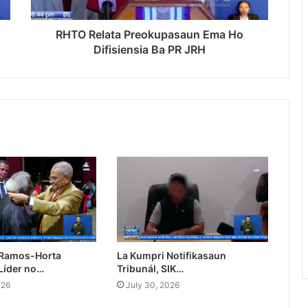
RHTO Relata Preokupasaun Ema Ho
Difisiensia Ba PR JRH
 Ramos-Horta
La Kumpri Notifikasaun
Líder no…
Tribunál, SIK…
026
July 30, 2026