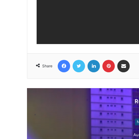
Facebook
Twitter
LinkedIn
Pinterest
Share via Email
Share
R
N
Au