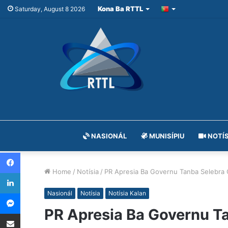
Kona Ba RTTL
Saturday, August 8 2026
NASIONÁL
MUNISÍPIU
NOTÍS
Facebook
Home
/
Notísia
/
PR Apresia Ba Governu Tanba Selebra
LinkedIn
Messenger
Nasionál
Notísia
Notísia Kalan
PR Apresia Ba Governu T
Share via Email