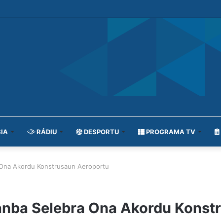
IA
RÁDIU
DESPORTU
PROGRAMA TV
 Ona Akordu Konstrusaun Aeroportu
anba Selebra Ona Akordu Konst