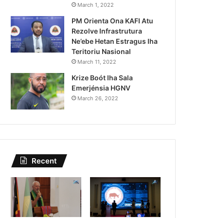
Lei Siberseguransa Ajuda Au
March 1, 2022
PM Orienta Ona KAFI Atu
Kaptura Autór Kriminozu h
Rezolve Infrastrutura
Estranjeiru
Ne’ebe Hetan Estragus Iha
Teritoriu Nasional
March 11, 2022
Krize Boót Iha Sala
Emerjénsia HGNV
March 26, 2022
Recent