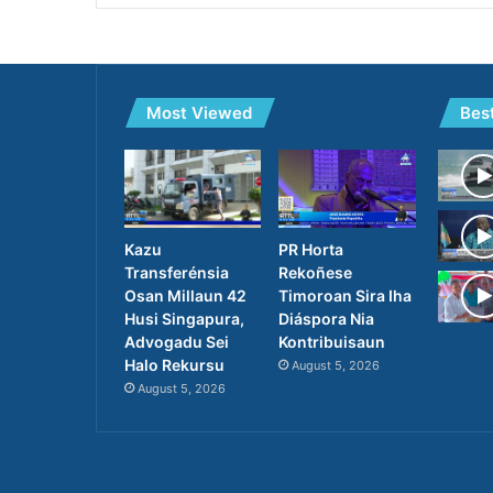
Most Viewed
Bes
PR Horta
Kazu
Rekoñese
Transferénsia
Timoroan Sira Iha
Osan Millaun 42
Diáspora Nia
Husi Singapura,
Kontribuisaun
Advogadu Sei
Halo Rekursu
August 5, 2026
August 5, 2026