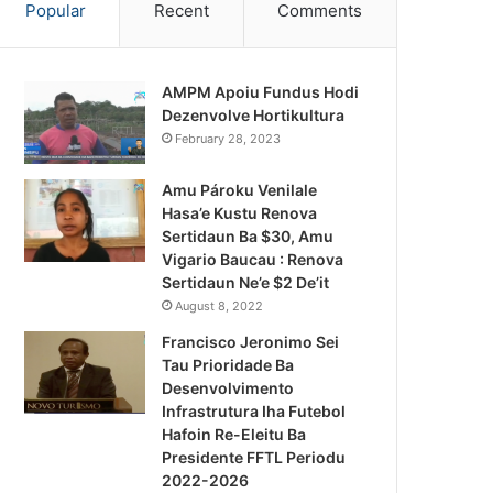
Popular
Recent
Comments
AMPM Apoiu Fundus Hodi
Dezenvolve Hortikultura
February 28, 2023
Amu Pároku Venilale
Hasa’e Kustu Renova
Sertidaun Ba $30, Amu
Vigario Baucau : Renova
Sertidaun Ne’e $2 De’it
August 8, 2022
Francisco Jeronimo Sei
Tau Prioridade Ba
Desenvolvimento
Infrastrutura Iha Futebol
Notísia Kalan
Hafoin Re-Eleitu Ba
Presidente FFTL Periodu
August 4, 2026
2022-2026