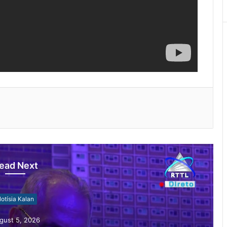
ead Next
otísia Kalan
gust 4, 2026