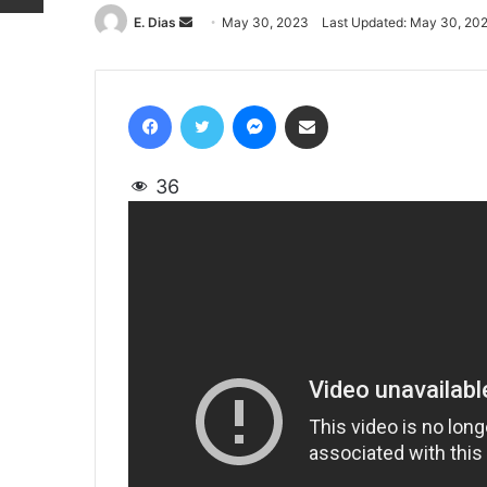
E. Dias
Send
May 30, 2023
Last Updated: May 30, 20
an
email
Facebook
Twitter
Messenger
Share via Email
36