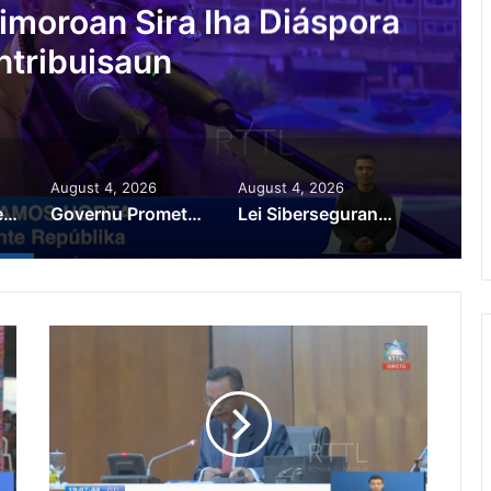
au Prioridade ba Setór
 Setór Produtivu
August 4, 2026
August 4, 2026
PR Horta Rekoñese Timoroan Sira Iha Diáspora Nia Kontribuisaun
Governu Promete Tau Prioridade ba Setór Minerais no Setór Produtivu
Lei Siberseguransa Ajuda Autoridade Polisiál Kaptura Autór Kriminozu ho Paradeiru Iha Estranjeiru