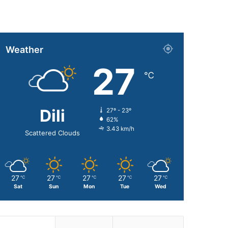
Weather
27
℃
Dili
27º - 23º
62%
3.43 km/h
Scattered Clouds
27
27
27
27
27
℃
℃
℃
℃
℃
Sat
Sun
Mon
Tue
Wed