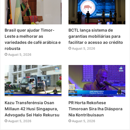
Brasil quer ajudar Timor-
BCTL lança sistema de
Leste a melhorar as
garantias mobiliárias para
variedades de café arábica e
facilitar o acesso ao crédito
robusta
August 5, 2026
August 5, 2026
PR Horta Rekoñese
Kazu Transferénsia Osan
Timoroan Sira Iha Diáspora
Millaun 42 Husi Singapura,
Nia Kontribuisaun
Advogadu Sei Halo Rekursu
August 5, 2026
August 5, 2026