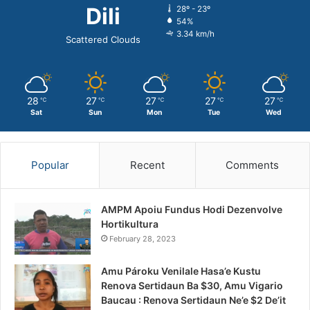
Dili
28º - 23º
54%
3.34 km/h
Scattered Clouds
28
27
27
27
27
℃
℃
℃
℃
℃
Sat
Sun
Mon
Tue
Wed
Popular
Recent
Comments
AMPM Apoiu Fundus Hodi Dezenvolve
Hortikultura
February 28, 2023
Amu Pároku Venilale Hasa’e Kustu
Renova Sertidaun Ba $30, Amu Vigario
Baucau : Renova Sertidaun Ne’e $2 De’it