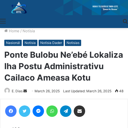
Menu
Home
/
Notísia
Nasionál
Notísia
Notísia Dader
Notisias
Ponte Bulobu Ne’ebé Lokaliza
Iha Postu Administrativu
Cailaco Ameasa Kotu
E. Dias
Send
March 26, 2025
Last Updated: March 26, 2025
48
an
email
Facebook
Twitter
Messenger
WhatsApp
Telegram
Share via Email