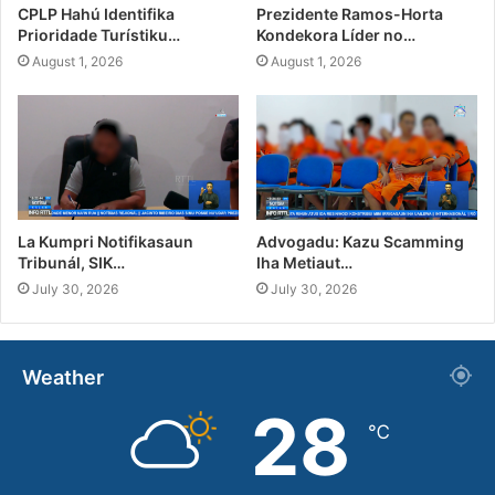
CPLP Hahú Identifika
Prezidente Ramos-Horta
Prioridade Turístiku…
Kondekora Líder no…
August 1, 2026
August 1, 2026
La Kumpri Notifikasaun
Advogadu: Kazu Scamming
Tribunál, SIK…
Iha Metiaut…
July 30, 2026
July 30, 2026
Weather
28
℃