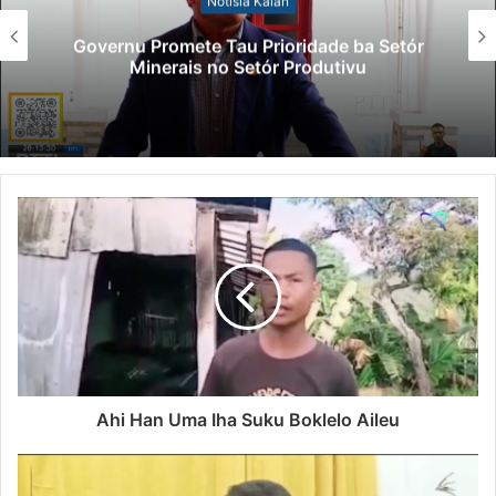
Notísia Kalan
Governu Promete Tau Prioridade ba Setór
Minerais no Setór Produtivu
Ahi Han Uma Iha Suku Boklelo Aileu