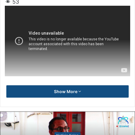
53
Show More