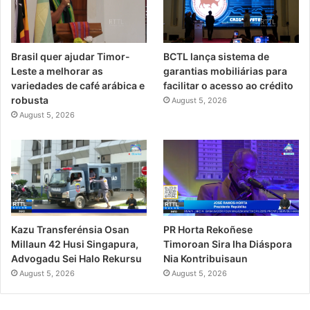
Brasil quer ajudar Timor-
BCTL lança sistema de
Leste a melhorar as
garantias mobiliárias para
variedades de café arábica e
facilitar o acesso ao crédito
robusta
August 5, 2026
August 5, 2026
PR Horta Rekoñese
Kazu Transferénsia Osan
Timoroan Sira Iha Diáspora
Millaun 42 Husi Singapura,
Nia Kontribuisaun
Advogadu Sei Halo Rekursu
August 5, 2026
August 5, 2026