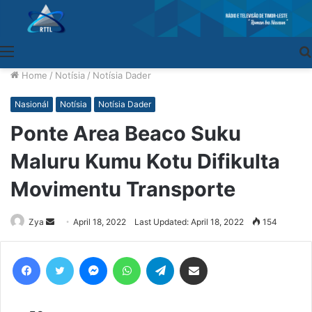
Menu
Home
/
Notísia
/
Notísia Dader
Nasionál
Notísia
Notísia Dader
Ponte Area Beaco Suku
Maluru Kumu Kotu Difikulta
Movimentu Transporte
Zya
Send
April 18, 2022
Last Updated: April 18, 2022
154
an
email
Facebook
Twitter
Messenger
WhatsApp
Telegram
Share via Email