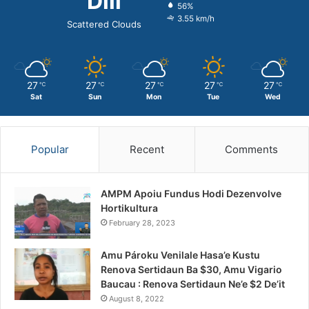
Dili
56%
3.55 km/h
Scattered Clouds
27
27
27
27
27
℃
℃
℃
℃
℃
Sat
Sun
Mon
Tue
Wed
Popular
Recent
Comments
AMPM Apoiu Fundus Hodi Dezenvolve
Hortikultura
February 28, 2023
Amu Pároku Venilale Hasa’e Kustu
Renova Sertidaun Ba $30, Amu Vigario
Baucau : Renova Sertidaun Ne’e $2 De’it
August 8, 2022