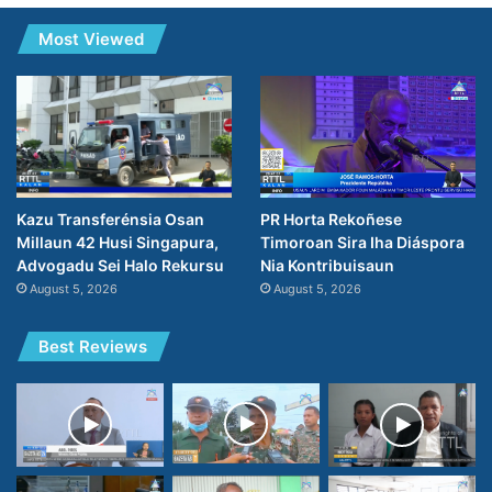
Most Viewed
PR Horta Rekoñese
Kazu Transferénsia Osan
Timoroan Sira Iha Diáspora
Millaun 42 Husi Singapura,
Nia Kontribuisaun
Advogadu Sei Halo Rekursu
August 5, 2026
August 5, 2026
Best Reviews