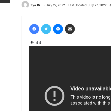
Zya
Send
July 27, 2022
Last Updated: July 27, 2022
an
email
Facebook
Twitter
Messenger
Share via Email
44