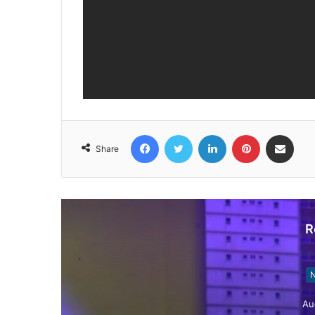
Facebook
Twitter
LinkedIn
Pinterest
Share via Email
Share
R
N
Au