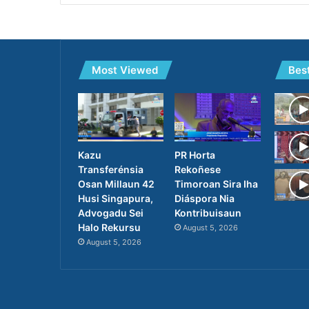
Most Viewed
Bes
PR Horta
Kazu
Rekoñese
Transferénsia
Timoroan Sira Iha
Osan Millaun 42
Diáspora Nia
Husi Singapura,
Kontribuisaun
Advogadu Sei
Halo Rekursu
August 5, 2026
August 5, 2026