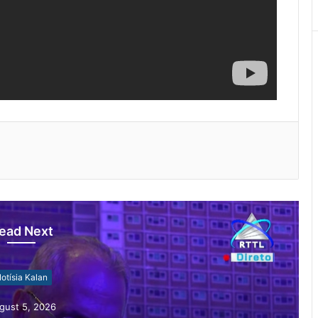
ead Next
otísia Kalan
gust 4, 2026