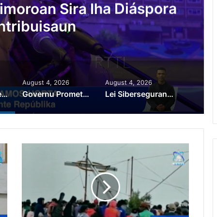
au Prioridade ba Setór
 Setór Produtivu
August 4, 2026
August 4, 2026
PR Horta Rekoñese Timoroan Sira Iha Diáspora Nia Kontribuisaun
Governu Promete Tau Prioridade ba Setór Minerais no Setór Produtivu
Lei Siberseguransa Ajuda Autoridade Polisiál Kaptura Autór Kriminozu ho Paradeiru Iha Estranjeiru