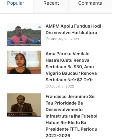
Popular
Recent
Comments
AMPM Apoiu Fundus Hodi
Dezenvolve Hortikultura
February 28, 2023
Amu Pároku Venilale
Hasa’e Kustu Renova
Sertidaun Ba $30, Amu
Vigario Baucau : Renova
Sertidaun Ne’e $2 De’it
August 8, 2022
Francisco Jeronimo Sei
Tau Prioridade Ba
Desenvolvimento
Infrastrutura Iha Futebol
Notísia Kalan
Hafoin Re-Eleitu Ba
Presidente FFTL Periodu
August 4, 2026
2022-2026