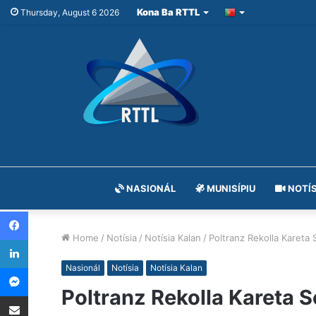
Kona Ba RTTL
Thursday, August 6 2026
NASIONÁL
MUNISÍPIU
NOTÍS
Facebook
Home
/
Notísia
/
Notísia Kalan
/
Poltranz Rekolla Kareta
LinkedIn
Messenger
Nasionál
Notísia
Notísia Kalan
Poltranz Rekolla Kareta 
Share via Email