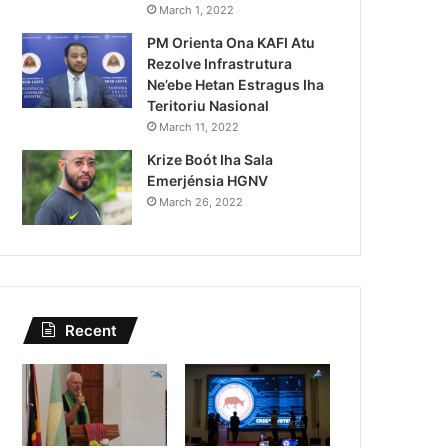
Lei Siberseguransa Ajuda Au
March 1, 2022
PM Orienta Ona KAFI Atu
Kaptura Autór Kriminozu h
Rezolve Infrastrutura
Estranjeiru
Ne’ebe Hetan Estragus Iha
Teritoriu Nasional
March 11, 2022
Krize Boót Iha Sala
Emerjénsia HGNV
March 26, 2022
Recent