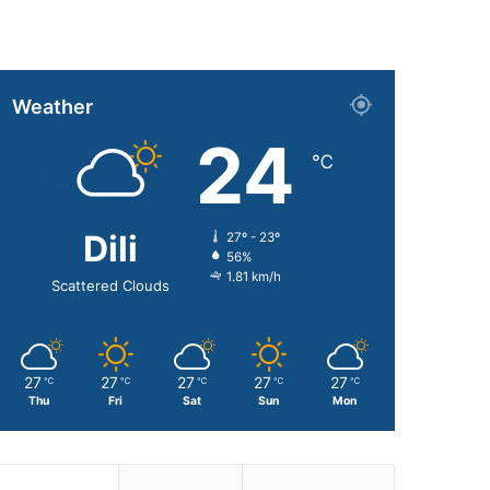
Weather
24
℃
Dili
27º - 23º
56%
1.81 km/h
Scattered Clouds
27
27
27
27
27
℃
℃
℃
℃
℃
Thu
Fri
Sat
Sun
Mon