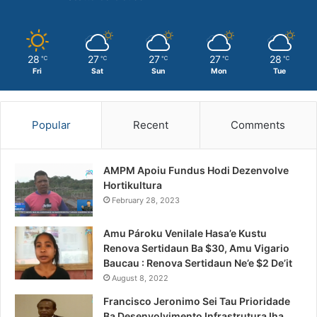
28
27
27
27
28
℃
℃
℃
℃
℃
Fri
Sat
Sun
Mon
Tue
Popular
Recent
Comments
AMPM Apoiu Fundus Hodi Dezenvolve
Hortikultura
February 28, 2023
Amu Pároku Venilale Hasa’e Kustu
Renova Sertidaun Ba $30, Amu Vigario
Baucau : Renova Sertidaun Ne’e $2 De’it
August 8, 2022
Francisco Jeronimo Sei Tau Prioridade
Ba Desenvolvimento Infrastrutura Iha