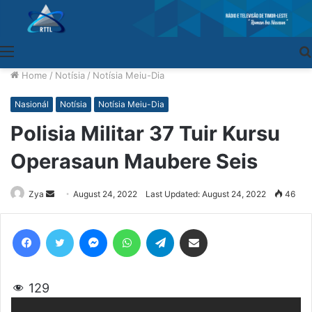
Menu
Home
/
Notísia
/
Notísia Meiu-Dia
Nasionál
Notísia
Notísia Meiu-Dia
Polisia Militar 37 Tuir Kursu
Operasaun Maubere Seis
Zya
Send
August 24, 2022
Last Updated: August 24, 2022
46
an
email
Facebook
Twitter
Messenger
WhatsApp
Telegram
Share via Email
129