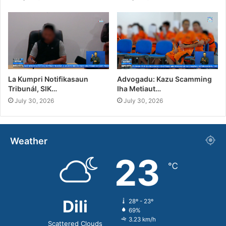
La Kumpri Notifikasaun
Advogadu: Kazu Scamming
Tribunál, SIK…
Iha Metiaut…
July 30, 2026
July 30, 2026
Weather
23
℃
Dili
28º - 23º
69%
3.23 km/h
Scattered Clouds