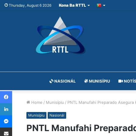
Kona Ba RTTL
Thursday, August 6 2026
NASIONÁL
MUNISÍPIU
NOTÍS
Facebook
Home
/
Munisípiu
/
PNTL Manufahi Preparado Asegura K
LinkedIn
Messenger
Munisípiu
Nasionál
PNTL Manufahi Preparado
Share via Email