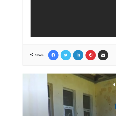
Facebook
Twitter
LinkedIn
Pinterest
Share via Email
Share
R