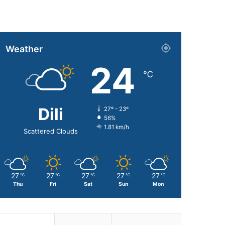
Weather
24
℃
Dili
27º - 23º
56%
1.81 km/h
Scattered Clouds
27
27
27
27
27
℃
℃
℃
℃
℃
Thu
Fri
Sat
Sun
Mon