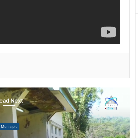
ead Next
Munisípiu