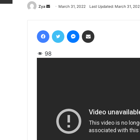
Zya
Send
March 31, 2022
Last Updated: March 31, 202
an
email
Facebook
Twitter
Messenger
Share via Email
98