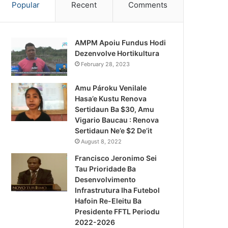
Popular
Recent
Comments
AMPM Apoiu Fundus Hodi
Dezenvolve Hortikultura
February 28, 2023
Amu Pároku Venilale
Hasa’e Kustu Renova
Sertidaun Ba $30, Amu
Vigario Baucau : Renova
Sertidaun Ne’e $2 De’it
August 8, 2022
Francisco Jeronimo Sei
Tau Prioridade Ba
Desenvolvimento
Infrastrutura Iha Futebol
Notísia Kalan
Hafoin Re-Eleitu Ba
Presidente FFTL Periodu
August 4, 2026
2022-2026