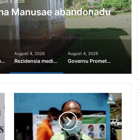
gust 4, 2026
iha Manusae abandonadu
August 4, 2026
August 4, 2026
PR Horta Rekoñese Timoroan Sira Iha Diáspora Nia Kontribuisaun
Rezidensia mediku iha Manusae abandonadu
Governu Promete Tau Prioridade ba Setór Minerais no Setór Produtivu