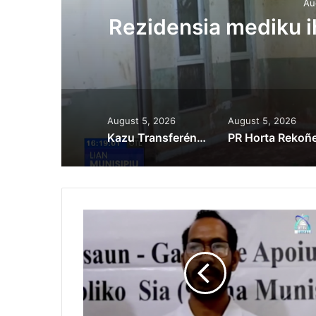
Au
ora
Rezidensia mediku 
August 5, 2026
August 5, 2026
Kazu Transferénsia Osan Millaun 42 Husi Singapura, Advogadu Sei Halo Rekursu