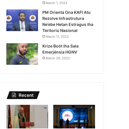
Governu Promete Tau Prio
March 1, 2022
PM Orienta Ona KAFI Atu
Minerais no Setór P
Rezolve Infrastrutura
Ne’ebe Hetan Estragus Iha
Teritoriu Nasional
March 11, 2022
Krize Boót Iha Sala
Emerjénsia HGNV
March 26, 2022
Recent