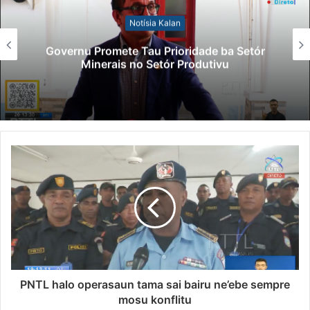
Notísia Kalan
Governu Promete Tau Prioridade ba Setór
Minerais no Setór Produtivu
PNTL halo operasaun tama sai bairu ne’ebe sempre
mosu konflitu