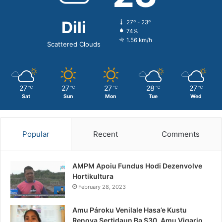
Dili
27º - 23º
74%
1.56 km/h
Scattered Clouds
27
27
27
28
27
℃
℃
℃
℃
℃
Sat
Sun
Mon
Tue
Wed
Popular
Recent
Comments
AMPM Apoiu Fundus Hodi Dezenvolve
Hortikultura
February 28, 2023
Amu Pároku Venilale Hasa’e Kustu
Renova Sertidaun Ba $30, Amu Vigario