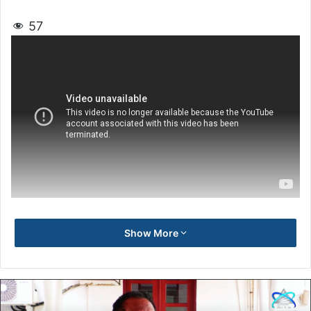
57
Show More