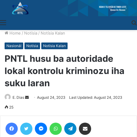
Menu
Home
/
Notísia
/
Notísia Kalan
Nasionál
Notísia
Notísia Kalan
PNTL husu ba autoridade
lokal kontrolu kriminozu iha
suku laran
E. Dias
Send
August 24, 2023
Last Updated: August 24, 2023
an
25
email
Facebook
Twitter
Messenger
WhatsApp
Telegram
Share via Email