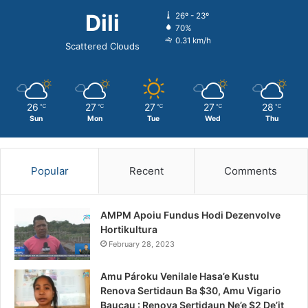
Dili
26º - 23º
70%
0.31 km/h
Scattered Clouds
26
27
27
27
28
℃
℃
℃
℃
℃
Sun
Mon
Tue
Wed
Thu
Popular
Recent
Comments
AMPM Apoiu Fundus Hodi Dezenvolve
Hortikultura
February 28, 2023
Amu Pároku Venilale Hasa’e Kustu
Renova Sertidaun Ba $30, Amu Vigario
Baucau : Renova Sertidaun Ne’e $2 De’it