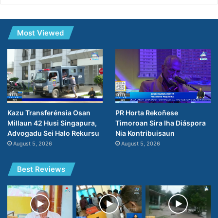
Most Viewed
PR Horta Rekoñese
Kazu Transferénsia Osan
Timoroan Sira Iha Diáspora
Millaun 42 Husi Singapura,
Nia Kontribuisaun
Advogadu Sei Halo Rekursu
August 5, 2026
August 5, 2026
Best Reviews