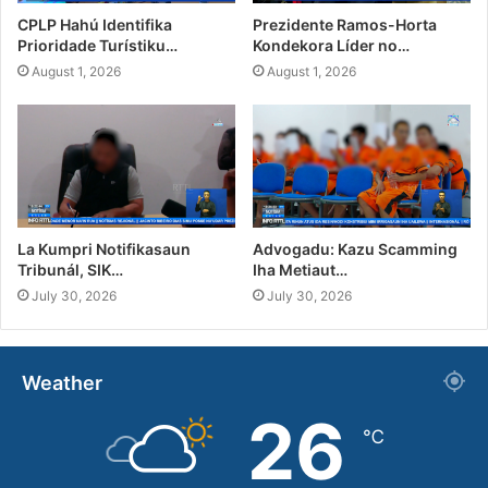
CPLP Hahú Identifika
Prezidente Ramos-Horta
Prioridade Turístiku…
Kondekora Líder no…
August 1, 2026
August 1, 2026
La Kumpri Notifikasaun
Advogadu: Kazu Scamming
Tribunál, SIK…
Iha Metiaut…
July 30, 2026
July 30, 2026
Weather
26
℃