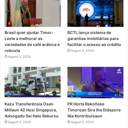
Brasil quer ajudar Timor-
BCTL lança sistema de
Leste a melhorar as
garantias mobiliárias para
variedades de café arábica e
facilitar o acesso ao crédito
robusta
August 5, 2026
August 5, 2026
PR Horta Rekoñese
Kazu Transferénsia Osan
Timoroan Sira Iha Diáspora
Millaun 42 Husi Singapura,
Nia Kontribuisaun
Advogadu Sei Halo Rekursu
August 5, 2026
August 5, 2026