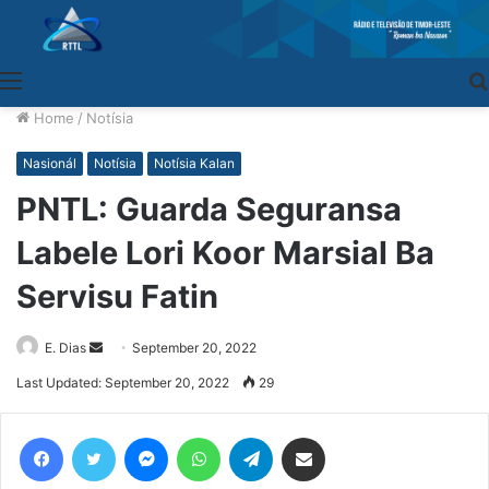
Menu
Home
/
Notísia
Nasionál
Notísia
Notísia Kalan
PNTL: Guarda Seguransa
Labele Lori Koor Marsial Ba
Servisu Fatin
E. Dias
Send
September 20, 2022
an
Last Updated: September 20, 2022
29
email
Facebook
Twitter
Messenger
WhatsApp
Telegram
Share via Email