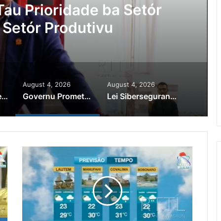
au Prioridade ba Setór
 Setór Produtivu
August 4, 2026
August 4, 2026
PR Horta Rekoñese Timoroan Sira Iha Diáspora Nia Kontribuisaun
Governu Promete Tau Prioridade ba Setór Minerais no Setór Produtivu
Lei Siberseguransa Ajuda Autoridade Polisiál Kaptura Autór Kriminozu ho Paradeiru Iha Estranjeiru