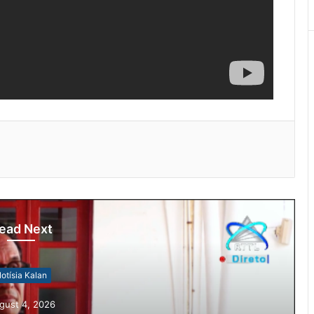
ead Next
otísia Kalan
gust 4, 2026