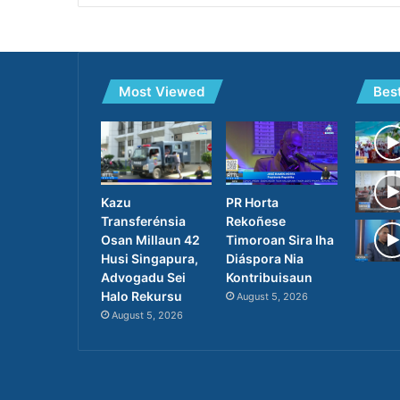
Most Viewed
Bes
PR Horta
Kazu
Rekoñese
Transferénsia
Timoroan Sira Iha
Osan Millaun 42
Diáspora Nia
Husi Singapura,
Kontribuisaun
Advogadu Sei
Halo Rekursu
August 5, 2026
August 5, 2026