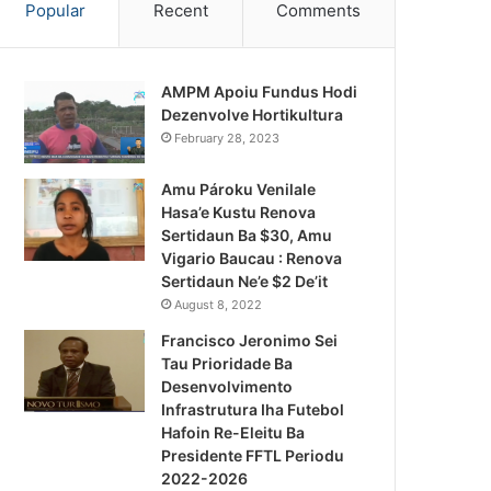
Popular
Recent
Comments
AMPM Apoiu Fundus Hodi
Dezenvolve Hortikultura
February 28, 2023
Amu Pároku Venilale
Hasa’e Kustu Renova
Sertidaun Ba $30, Amu
Vigario Baucau : Renova
Sertidaun Ne’e $2 De’it
August 8, 2022
Francisco Jeronimo Sei
Tau Prioridade Ba
Desenvolvimento
Infrastrutura Iha Futebol
Notísia Kalan
Hafoin Re-Eleitu Ba
Presidente FFTL Periodu
August 4, 2026
2022-2026