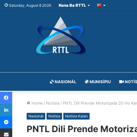
Kona Ba RTTL
Saturday, August 8 2026
NASIONÁL
MUNISÍPIU
NOTÍS
Facebook
Home
/
Notísia
/
PNTL Dili Prende Motorizada 20 Ho Kar
LinkedIn
Messenger
Nasionál
Notísia
Notísia Kalan
PNTL Dili Prende Motoriz
Share via Email