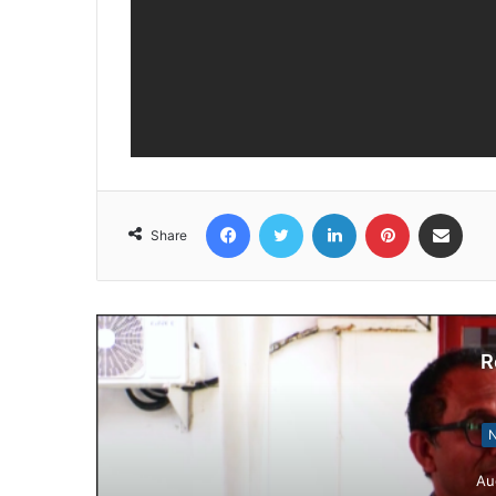
Facebook
Twitter
LinkedIn
Pinterest
Share via Email
Share
R
N
Au