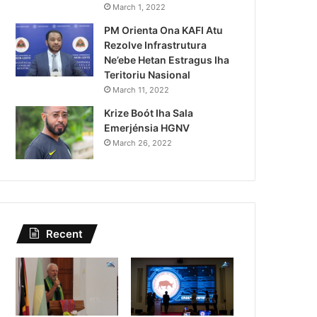
Lei Siberseguransa Ajuda Au
March 1, 2022
PM Orienta Ona KAFI Atu
Kaptura Autór Kriminozu h
Rezolve Infrastrutura
Estranjeiru
Ne’ebe Hetan Estragus Iha
Teritoriu Nasional
March 11, 2022
Krize Boót Iha Sala
Emerjénsia HGNV
March 26, 2022
Recent