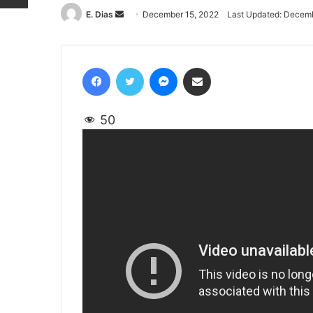
E. Dias
Send
December 15, 2022
Last Updated: Decemb
an
email
Facebook
Twitter
Messenger
Share via Email
50