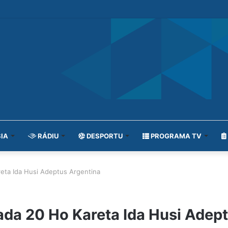
IA
RÁDIU
DESPORTU
PROGRAMA TV
eta Ida Husi Adeptus Argentina
ada 20 Ho Kareta Ida Husi Adep