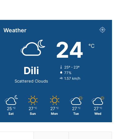
Weather
24
℃
Dili
25º - 23º
77%
1.57 km/h
Scattered Clouds
25
27
27
27
27
℃
℃
℃
℃
℃
Sat
Sun
Mon
Tue
Wed